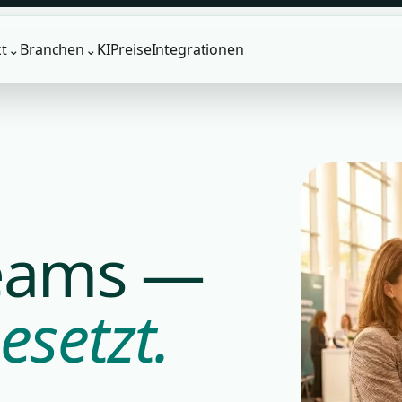
t
Branchen
KI
Preise
Integrationen
⌄
⌄
Teams —
esetzt.