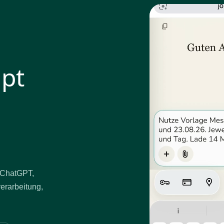
mpt
t ChatGPT,
verarbeitung,