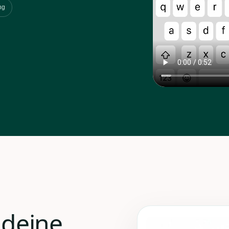
ng
 deine