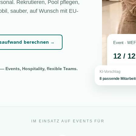
sonal. Rekrutieren, Pool pflegen,
bil, sauber, auf Wunsch mit EU-
nsaufwand berechnen →
Event · WEF 
12 / 1
— Events, Hospitality, flexible Teams.
KI-Vorschlag
8 passende Mitarbei
IM EINSATZ AUF EVENTS FÜR