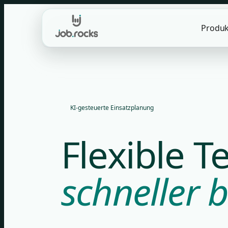
Skip
to
Produk
content
KI-gesteuerte Einsatzplanung
Flexible 
schneller b