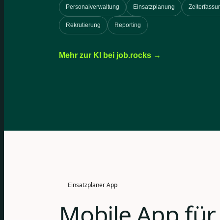
Personalverwaltung
Einsatzplanung
Zeiterfassu
Rekrutierung
Reporting
Mehr zur KI bei job.rocks →
Einsatzplaner App
Mobile App für