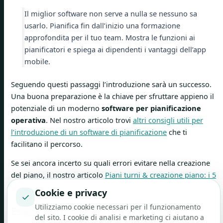
Il miglior software non serve a nulla se nessuno sa
usarlo. Pianifica fin dall’inizio una formazione
approfondita per il tuo team. Mostra le funzioni ai
pianificatori e spiega ai dipendenti i vantaggi dell’app
mobile.
Seguendo questi passaggi l’introduzione sarà un successo.
Una buona preparazione è la chiave per sfruttare appieno il
potenziale di un moderno
software per pianificazione
operativa
. Nel nostro articolo trovi
altri consigli utili per
l’introduzione di un software di pianificazione
che ti
facilitano il percorso.
Se sei ancora incerto su quali errori evitare nella creazione
del piano, il nostro articolo
Piani turni & creazione piano: i 5
errori più comuni da evitare
ti sarà utile.
Cookie e privacy
✓
Utilizziamo cookie necessari per il funzionamento
Esempi di applicazione in diversi
del sito. I cookie di analisi e marketing ci aiutano a