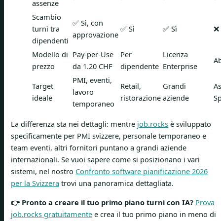
assenze
Scambio
✅ Sì, con
turni tra
✅ Sì
✅ Sì
❌
approvazione
dipendenti
Modello di
Pay-per-Use
Per
Licenza
A
prezzo
da 1.20 CHF
dipendente
Enterprise
PMI, eventi,
Target
Retail,
Grandi
As
lavoro
ideale
ristorazione
aziende
Sp
temporaneo
La differenza sta nei dettagli: mentre
job.rocks
è sviluppato
specificamente per PMI svizzere, personale temporaneo e
team eventi, altri fornitori puntano a grandi aziende
internazionali. Se vuoi sapere come si posizionano i vari
sistemi, nel nostro
Confronto software pianificazione 2026
per la Svizzera
trovi una panoramica dettagliata.
👉 Pronto a creare il tuo primo piano turni con IA?
Prova
job.rocks gratuitamente
e crea il tuo primo piano in meno di