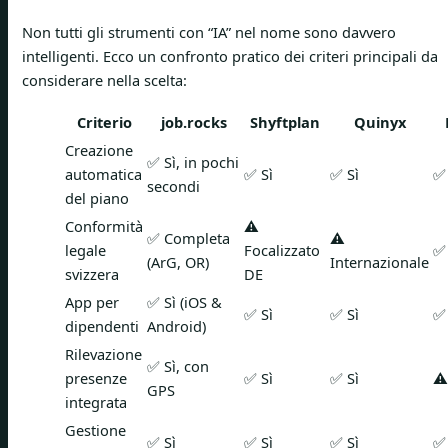
Non tutti gli strumenti con “IA” nel nome sono davvero
intelligenti. Ecco un confronto pratico dei criteri principali da
considerare nella scelta:
Criterio
job.rocks
Shyftplan
Quinyx
Creazione
✅ Sì, in pochi
automatica
✅ Sì
✅ Sì
✅ 
secondi
del piano
Conformità
⚠️
✅ Completa
⚠️
legale
Focalizzato
✅ 
(ArG, OR)
Internazionale
svizzera
DE
App per
✅ Sì (iOS &
✅ Sì
✅ Sì
✅ 
dipendenti
Android)
Rilevazione
✅ Sì, con
presenze
✅ Sì
✅ Sì
⚠️
GPS
integrata
Gestione
✅ Sì
✅ Sì
✅ Sì
✅ 