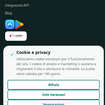
Integrazioni API
Blog
Cookie e privacy
✓
Utilizziamo cookie necessari per il funzionamento
© job.rocks AG
Creato a Zurigo per team flessibili.
del sito. I cookie di analisi e marketing ci aiutano a
migliorare il sito e attribuire le richieste. La scelta
viene salvata per 180 giorni.
Rifiuta
Solo necessari
Impostazioni