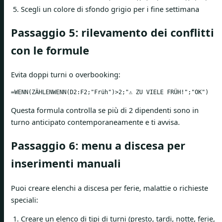
Scegli un colore di sfondo grigio per i fine settimana
Passaggio 5: rilevamento dei conflitti
con le formule
Evita doppi turni o overbooking:
=WENN(ZÄHLENWENN(D2:F2;"Früh")>2;"⚠️ ZU VIELE FRÜH!";"OK")
Questa formula controlla se più di 2 dipendenti sono in
turno anticipato contemporaneamente e ti avvisa.
Passaggio 6: menu a discesa per
inserimenti manuali
Puoi creare elenchi a discesa per ferie, malattie o richieste
speciali:
Creare un elenco di tipi di turni (presto, tardi, notte, ferie,