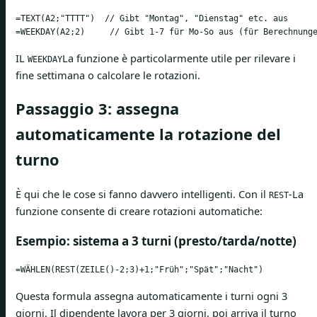
=TEXT(A2;"TTTT")  // Gibt "Montag", "Dienstag" etc. aus

=WEEKDAY(A2;2)     // Gibt 1-7 für Mo-So aus (für Berechnung
IL
La funzione è particolarmente utile per rilevare i
WEEKDAY
fine settimana o calcolare le rotazioni.
Passaggio 3: assegna
automaticamente la rotazione del
turno
È qui che le cose si fanno davvero intelligenti. Con il
-La
REST
funzione consente di creare rotazioni automatiche:
Esempio: sistema a 3 turni (presto/tarda/notte)
=WÄHLEN(REST(ZEILE()-2;3)+1;"Früh";"Spät";"Nacht")
Questa formula assegna automaticamente i turni ogni 3
giorni. Il dipendente lavora per 3 giorni, poi arriva il turno