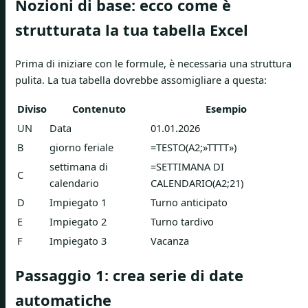
Nozioni di base: ecco come è
strutturata la tua tabella Excel
Prima di iniziare con le formule, è necessaria una struttura
pulita. La tua tabella dovrebbe assomigliare a questa:
Diviso
Contenuto
Esempio
UN
Data
01.01.2026
B
giorno feriale
=TESTO(A2;»TTTT»)
settimana di
=SETTIMANA DI
C
calendario
CALENDARIO(A2;21)
D
Impiegato 1
Turno anticipato
E
Impiegato 2
Turno tardivo
F
Impiegato 3
Vacanza
Passaggio 1: crea serie di date
automatiche