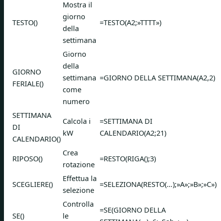
Mostra il
giorno
TESTO()
=TESTO(A2;»TTTT»)
della
settimana
Giorno
della
GIORNO
settimana
=GIORNO DELLA SETTIMANA(A2,2)
FERIALE()
come
numero
SETTIMANA
Calcola i
=SETTIMANA DI
DI
kW
CALENDARIO(A2;21)
CALENDARIO()
Crea
RIPOSO()
=RESTO(RIGA();3)
rotazione
Effettua la
SCEGLIERE()
=SELEZIONA(RESTO(…);»A»;»B»;»C»)
selezione
Controlla
=SE(GIORNO DELLA
SE()
le