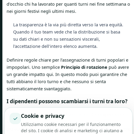
d'occhio chi ha lavorato per quanti turni nei fine settimana o
nei giorni festivi negli ultimi mesi.
La trasparenza è la via più diretta verso la vera equità.
Quando il tuo team vede che la distribuzione si basa
su dati chiari e non su sensazioni viscerali,
l'accettazione dell'intero elenco aumenta.
Definire regole chiare per l’assegnazione di turni popolari e
impopolari. Uno semplice
Principio di rotazione
può avere
un grande impatto qui. In questo modo puoi garantire che
tutti abbiano il loro turno e che nessuno si senta
sistematicamente svantaggiato.
I dipendenti possono scambiarsi i turni tra loro?
Sì, assolutamente! Cambiare turno in modo indipendente ti
Cookie e privacy
✓
solleva enormemente come pianificatore e dà al tuo team
Utilizziamo cookie necessari per il funzionamento
più autonomia e flessibilità. Ma è importante definire regole
del sito. I cookie di analisi e marketing ci aiutano a