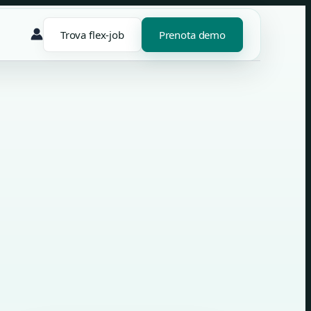
Trova flex-job
Prenota demo