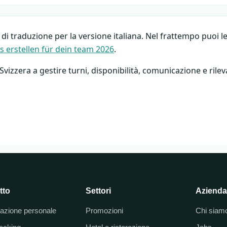
 di traduzione per la versione italiana. Nel frattempo puoi l
s erstellen für dein team 2026
.
 Svizzera a gestire turni, disponibilità, comunicazione e rile
tto
Settori
Azienda
cazione personale
Promozioni
Chi siam