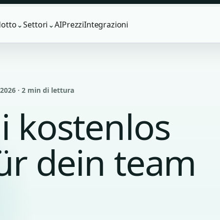
otto
Settori
AI
Prezzi
Integrazioni
⌄
⌄
026 · 2 min di lettura
i kostenlos
für dein team