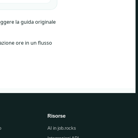
eggere la guida originale
vazione ore in un flusso
Risorse
o
AI in job.rocks