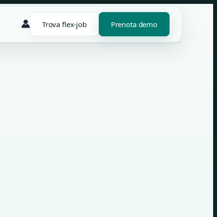
Trova flex-job
Prenota demo