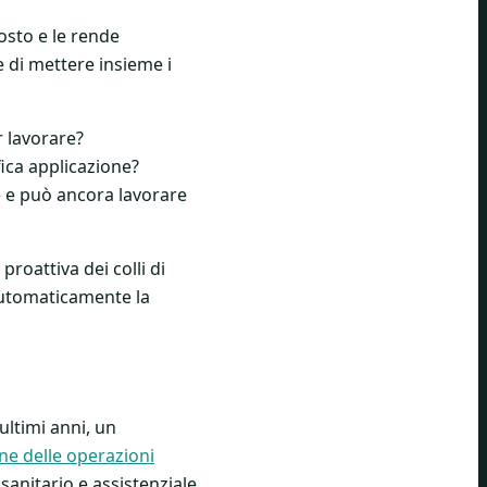
osto e le rende
e di mettere insieme i
r lavorare?
fica applicazione?
e e può ancora lavorare
roattiva dei colli di
a automaticamente la
ultimi anni, un
one delle operazioni
sanitario e assistenziale,