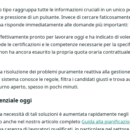
tipo raggruppa tutte le informazioni cruciali in un unico p
ice pressione di un pulsante. Invece di cercare faticosament
stema risponde immediatamente alle domande più importanti:
ffettivamente pronto per lavorare oggi e ha indicato di vole
de le certificazioni e le competenze necessarie per la speci
non ha ancora esaurito la propria quota oraria contrattual
la risoluzione dei problemi puramente reattiva alla gestione p
Il sistema conosce le regole, filtra i candidati giusti e trov
turno aperto, spesso in pochi minuti.
enziale oggi
la necessità di tali soluzioni è aumentata rapidamente negli 
 anche nel nostro articolo completo
Guida alla pianificazi
 carenza di lavoratori qualificati, in particolare nel settore 