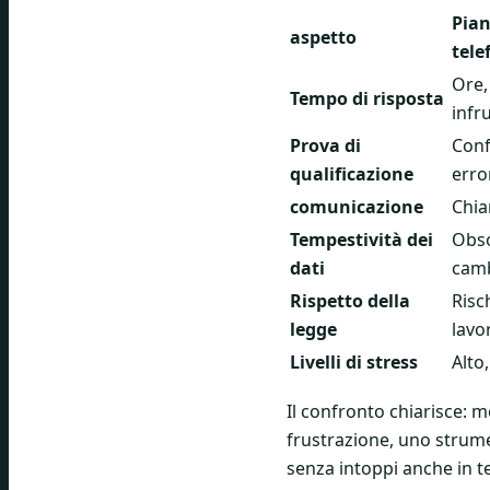
Pian
aspetto
tele
Ore,
Tempo di risposta
infr
Prova di
Conf
qualificazione
erro
comunicazione
Chia
Tempestività dei
Obso
dati
cam
Rispetto della
Risch
legge
lavo
Livelli di stress
Alto
Il confronto chiarisce: m
frustrazione, uno strume
senza intoppi anche in te