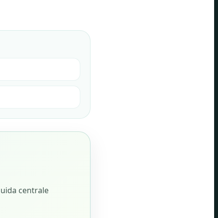
i
guida centrale