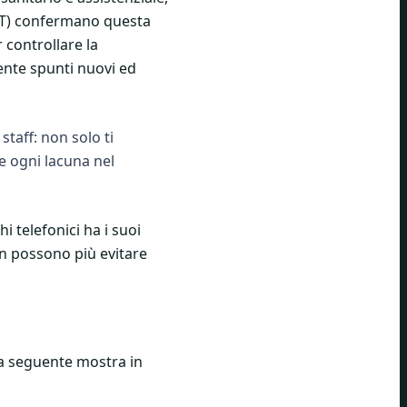
(UST) confermano questa
r controllare la
nte spunti nuovi ed
taff: non solo ti
e ogni lacuna nel
i telefonici ha i suoi
on possono più evitare
lla seguente mostra in