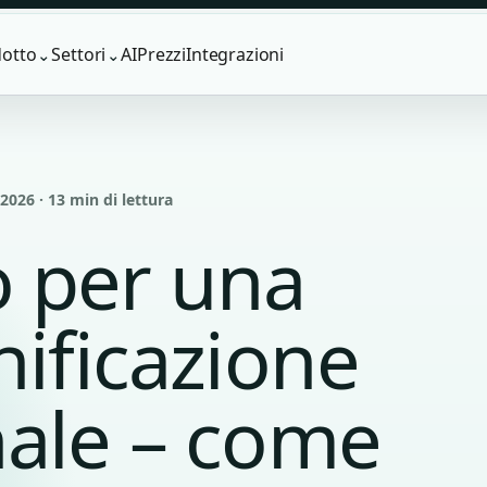
otto
Settori
AI
Prezzi
Integrazioni
⌄
⌄
026 · 13 min di lettura
 per una
nificazione
nale – come