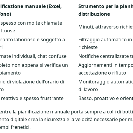
ificazione manuale (Excel,
Strumento per la pianif
fono)
distribuzione
 spesso con molte chiamate
Minuti, attraverso richi
uttuose
ronto laborioso e soggetto a
Filtraggio automatico i
ri
richieste
mate individuali, chat confuse
Notifiche centralizzate 
leto non appena si verifica un
Aggiornamenti in tempo 
biamento
accettazione o rifiuto
io di violazione dell'orario di
Monitoraggio automatico 
ro
di lavoro
, reattivo e spesso frustrante
Basso, proattivo e orien
entre la pianificazione manuale porta sempre a colli di botti
nto digitale crea la sicurezza e la velocità necessarie per 
mpi frenetici.