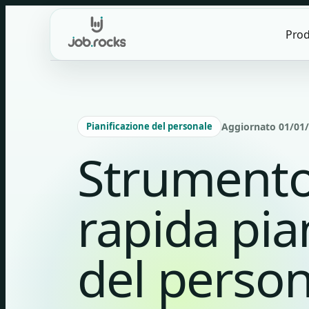
Skip
to
Prod
content
Pianificazione del personale
Aggiornato 01/01/2
Strumento
rapida pia
del perso