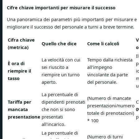
Cifre chiave importanti per misurare il successo
Una panoramica dei parametri più importanti per misurare e
migliorare il successo del personale a turni a breve termine.
Cifra chiave
V
Quello che dice
Come li calcoli
(metrica)
o
I
La velocità con cui
Tempo dalla richiesta
È ora di
p
sei riuscito a
all'impegno
riempire il
i
riempire un turno
vincolante da parte
tasso
m
aperto.
del personale.
u
La percentuale di
(Numero di mancate
Tariffa per
dipendenti prenotati
C
presentazioni/numero
mancata
che non si sono
totale di prenotazioni)
presentazione
presentati
p
* 100
all'incarico.
La percentuale di
(Numero di turni