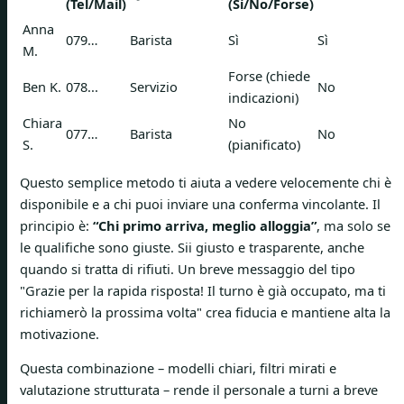
(Tel/Mail)
(Sì/No/Forse)
Anna
079…
Barista
Sì
Sì
M.
Forse (chiede
Ben K.
078...
Servizio
No
indicazioni)
Chiara
No
077…
Barista
No
S.
(pianificato)
Questo semplice metodo ti aiuta a vedere velocemente chi è
disponibile e a chi puoi inviare una conferma vincolante. Il
principio è:
“Chi primo arriva, meglio alloggia”
, ma solo se
le qualifiche sono giuste. Sii giusto e trasparente, anche
quando si tratta di rifiuti. Un breve messaggio del tipo
"Grazie per la rapida risposta! Il turno è già occupato, ma ti
richiamerò la prossima volta" crea fiducia e mantiene alta la
motivazione.
Questa combinazione – modelli chiari, filtri mirati e
valutazione strutturata – rende il personale a turni a breve