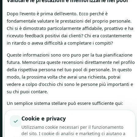
Valutare le prestazioni e memorizzarle nel pool
Dopo l'evento è prima dell'evento. Ecco perché è
fondamentale valutare le prestazioni del proprio personale.
Chi si è dimostrato particolarmente affidabile, proattivo e ha
ricevuto feedback positivi dai clienti? Chi era costantemente
in ritardo o aveva difficoltà a completare i compiti?
Queste informazioni sono oro puro per la tua pianificazione
futura. Memorizza queste recensioni direttamente nel profilo
della rispettiva persona nel tuo pool di personale. In questo
modo, la prossima volta che avrai una richiesta, potrai
vedere a colpo d'occhio chi sono le persone più importanti e
su chi puoi contare.
Un semplice sistema stellare può essere sufficiente qui:
5 stelle:
Eccellente, sempre felice!
Cookie e privacy
✓
4 stelle:
Affidabile e buono.
Utilizziamo cookie necessari per il funzionamento
3 stelle:
Solido, ma con piccoli punti deboli.
del sito. I cookie di analisi e marketing ci aiutano a
2 stelle:
Richiede più guida o controllo.