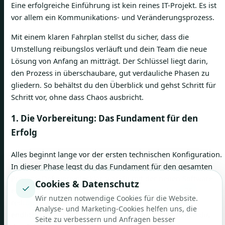
Eine erfolgreiche Einführung ist kein reines IT-Projekt. Es ist
vor allem ein Kommunikations- und Veränderungsprozess.
Mit einem klaren Fahrplan stellst du sicher, dass die
Umstellung reibungslos verläuft und dein Team die neue
Lösung von Anfang an mitträgt. Der Schlüssel liegt darin,
den Prozess in überschaubare, gut verdauliche Phasen zu
gliedern. So behältst du den Überblick und gehst Schritt für
Schritt vor, ohne dass Chaos ausbricht.
1. Die Vorbereitung: Das Fundament für den
Erfolg
Alles beginnt lange vor der ersten technischen Konfiguration.
In dieser Phase legst du das Fundament für den gesamten
Prozess. Definiere glasklar, was du mit der neuen Software
Cookies & Datenschutz
✓
erreichen willst. Möchtest du die Planungszeit um
25 %
Wir nutzen notwendige Cookies für die Website.
reduzieren oder die Fehlerquote bei der Lohnabrechnung
Analyse- und Marketing-Cookies helfen uns, die
endlich auf null senken? Solche konkreten Ziele helfen dir,
Seite zu verbessern und Anfragen besser