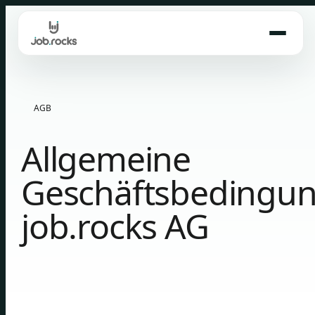
Skip
to
content
AGB
Allgemeine
Geschäftsbedingu
job.rocks AG