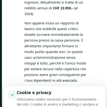
ingresso. Attualmente si tratta di un
reddito annuo di
CHF 22.050.-
(al
2024).
Non appena inizia un rapporto di
lavoro che soddisfa questi criteri,
dovete iscrivere immediatamente la
persona presso la cassa pensione. È
altrettanto importante firmare in
modo pulito quando esci. In questo
caso un'amministrazione senza
intoppi è tutto, perché è l'unico modo
per evitare lacune nella copertura che
possono avere gravi conseguenze per
i tuoi dipendenti in età avanzata.
Del resto devono essere assicurate
Cookie e privacy
✓
tutte le parti salariali soggette all'AVS.
Utilizziamo cookie necessari per il funzionamento
Non si tratta solo del salario base, ma
del sito. I cookie di analisi e marketing ci aiutano a
anche della 13a mensilità, delle