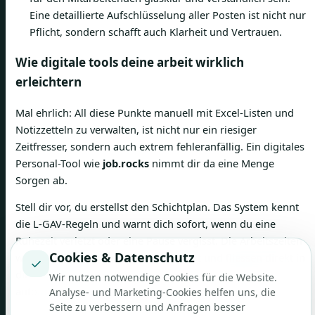
Eine detaillierte Aufschlüsselung aller Posten ist nicht nur
Pflicht, sondern schafft auch Klarheit und Vertrauen.
Wie digitale tools deine arbeit wirklich
erleichtern
Mal ehrlich: All diese Punkte manuell mit Excel-Listen und
Notizzetteln zu verwalten, ist nicht nur ein riesiger
Zeitfresser, sondern auch extrem fehleranfällig. Ein digitales
Personal-Tool wie
job.rocks
nimmt dir da eine Menge
Sorgen ab.
Stell dir vor, du erstellst den Schichtplan. Das System kennt
die L-GAV-Regeln und warnt dich sofort, wenn du eine
Ruhezeit verletzt oder eine Pause vergisst. Die Arbeitszeiten
Cookies & Datenschutz
werden per App minutengenau erfasst und fliessen direkt in
✓
die Lohnabrechnung ein – inklusive aller Zuschläge, ganz
Wir nutzen notwendige Cookies für die Website.
automatisch.
Analyse- und Marketing-Cookies helfen uns, die
Seite zu verbessern und Anfragen besser