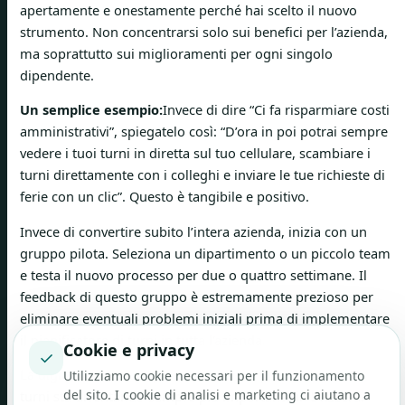
apertamente e onestamente perché hai scelto il nuovo
strumento. Non concentrarsi solo sui benefici per l’azienda,
ma soprattutto sui miglioramenti per ogni singolo
dipendente.
Un semplice esempio:
Invece di dire “Ci fa risparmiare costi
amministrativi”, spiegatelo così: “D’ora in poi potrai sempre
vedere i tuoi turni in diretta sul tuo cellulare, scambiare i
turni direttamente con i colleghi e inviare le tue richieste di
ferie con un clic”. Questo è tangibile e positivo.
Invece di convertire subito l’intera azienda, inizia con un
gruppo pilota. Seleziona un dipartimento o un piccolo team
e testa il nuovo processo per due o quattro settimane. Il
feedback di questo gruppo è estremamente prezioso per
eliminare eventuali problemi iniziali prima di implementare
il pianificatore di turni in tutta l'azienda.
Cookie e privacy
✓
La digitalizzazione di processi come la pianificazione dei
Utilizziamo cookie necessari per il funzionamento
del sito. I cookie di analisi e marketing ci aiutano a
turni sta diventando sempre più importante in Svizzera.