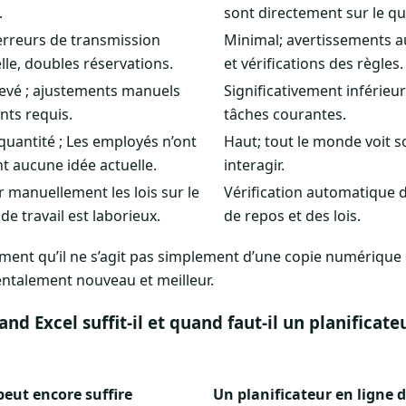
.
sont directement sur le qua
erreurs de transmission
Minimal; avertissements a
le, doubles réservations.
et vérifications des règles.
levé ; ajustements manuels
Significativement inférieu
nts requis.
tâches courantes.
 quantité ; Les employés n’ont
Haut; tout le monde voit s
t aucune idée actuelle.
interagir.
er manuellement les lois sur le
Vérification automatique 
de travail est laborieux.
de repos et des lois.
ment qu’il ne s’agit pas simplement d’une copie numérique d
ntalement nouveau et meilleur.
and Excel suffit-il et quand faut-il un planificate
peut encore suffire
Un planificateur en ligne 