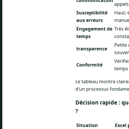
communication
appels
Susceptibilité
Haut; 
aux erreurs
manuel
Engagement de
Très é
temps
consta
Petite
transparence
souven
Vérifi
Conformité
temps 
Le tableau montre claire
d’un processus fondame
Décision rapide : qu
?
Situation
Excel 