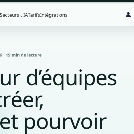
Secteurs
IA
Tarifs
Intégrations
⌄
6 · 19 min de lecture
eur d’équipes
créer,
et pourvoir