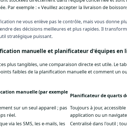
 ​​sont stockées directement dans l'équipe concernée et son
ée. Par exemple : « Veuillez accepter la livraison de boisson
fication ne vous enlève pas le contrôle, mais vous donne pl
ndre des décisions meilleures et plus rapides. Il transforme
til stratégique puissant.
fication manuelle et planificateur d'équipes en 
ces plus tangibles, une comparaison directe est utile. Le t
 points faibles de la planification manuelle et comment un o
ication manuelle (par exemple
Planificateur de quarts de
ment sur un seul appareil ; pas
Toujours à jour, accessibl
ps réel.
application ou un navigate
ue via les SMS, les e-mails, les
Centralisé dans l'outil ; to