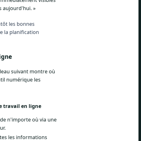
t immédiatement visibles
s aujourd'hui. »
utôt les bonnes
 la planification
ligne
ableau suivant montre où
util numérique les
 travail en ligne
e de n'importe où via une
ur.
utes les informations