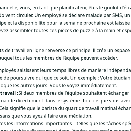
manuelle, vous, en tant que planificateur, êtes le goulot d'é
 doivent circuler. Un employé se déclare malade par SMS, u
pe et la disponibilité pour la semaine prochaine est laissée
evez assembler toutes ces pièces de puzzle à la main et esp
ts de travail en ligne renverse ce principe. Il crée un espac
auquel tous les membres de l’équipe peuvent accéder.
ployés saisissent leurs temps libres de manière indépendan
é de poursuivre qui que ce soit. Un exemple : Votre étudiant
 bloque les autres jours. Vous le voyez immédiatement.
ravail :
Si deux membres de l'équipe souhaitent échanger l
emande directement dans le système. Tout ce que vous avez à
ela signifie que le barista du quart de travail matinal écha
f sans que vous ayez à faire une médiation.
es les informations importantes – telles que les tâches spéc