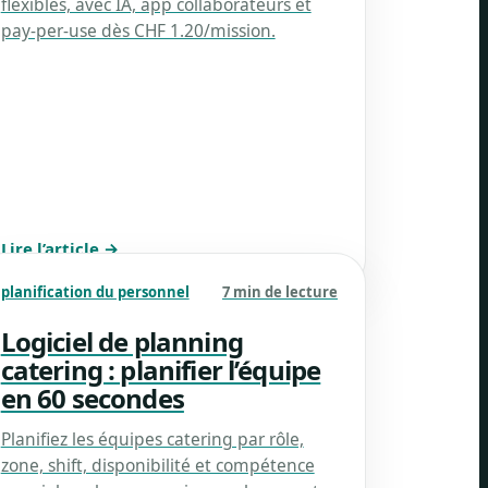
flexibles, avec IA, app collaborateurs et
pay-per-use dès CHF 1.20/mission.
Lire l’article →
planification du personnel
7 min de lecture
Logiciel de planning
catering : planifier l’équipe
en 60 secondes
Planifiez les équipes catering par rôle,
zone, shift, disponibilité et compétence