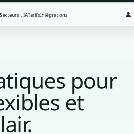
Secteurs
IA
Tarifs
Intégrations
⌄
atiques pour
exibles et
air.