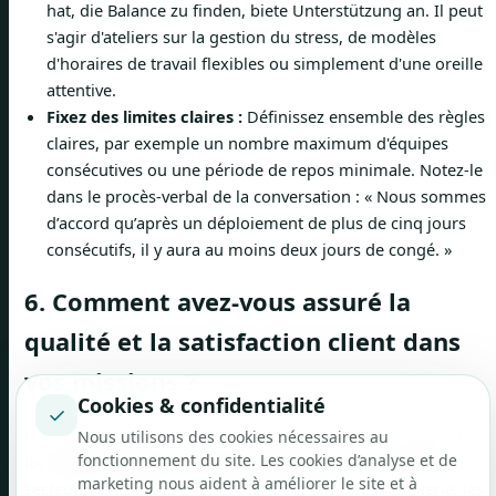
hat, die Balance zu finden, biete Unterstützung an. Il peut
s'agir d'ateliers sur la gestion du stress, de modèles
d'horaires de travail flexibles ou simplement d'une oreille
attentive.
Fixez des limites claires :
Définissez ensemble des règles
claires, par exemple un nombre maximum d'équipes
consécutives ou une période de repos minimale. Notez-le
dans le procès-verbal de la conversation : « Nous sommes
d’accord qu’après un déploiement de plus de cinq jours
consécutifs, il y aura au moins deux jours de congé. »
6. Comment avez-vous assuré la
qualité et la satisfaction client dans
vos missions ?
Cookies & confidentialité
✓
Cette question est l'une des questions centrales
Questions
Nous utilisons des cookies nécessaires au
fonctionnement du site. Les cookies d’analyse et de
lors des entretiens avec les employés
lorsqu'il s'agit de
marketing nous aident à améliorer le site et à
secteurs de services et orientés client tels que l'hôtellerie, les