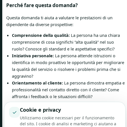
Perché fare questa domanda?
Questa domanda ti aiuta a valutare le prestazioni di un
dipendente da diverse prospettive:
Comprensione della qualità:
La persona ha una chiara
comprensione di cosa significhi “alta qualità” nel suo
ruolo? Conosce gli standard e le aspettative specifici?
Iniziativa personale:
La persona attende istruzioni o
identifica in modo proattivo le opportunità per migliorare
la qualità del servizio o risolvere i problemi prima che si
aggravino?
Orientamento al cliente:
La persona dimostra empatia e
professionalità nel contatto diretto con il cliente? Come
affronta i feedback o le situazioni difficili?
Cookie e privacy
Mancia:
Integra il feedback dei clienti direttamente
✓
nella preparazione della conversazione. Le citazioni di
Utilizziamo cookie necessari per il funzionamento
recensioni positive o elogi specifici da parte dei clienti
del sito. I cookie di analisi e marketing ci aiutano a