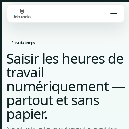
Skip
to
content
Suivi du temps
Saisir les heures de
travail
numériquement —
partout et sans
papier.
Avec job.rocks, les heures sont saisies directement dans