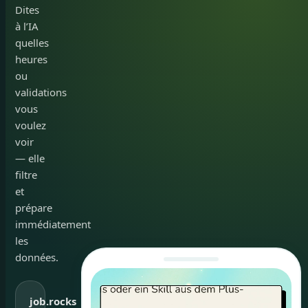
Dites
à l’IA
quelles
heures
ou
validations
vous
voulez
voir
— elle
filtre
et
prépare
immédiatement
les
données.
job.rocks