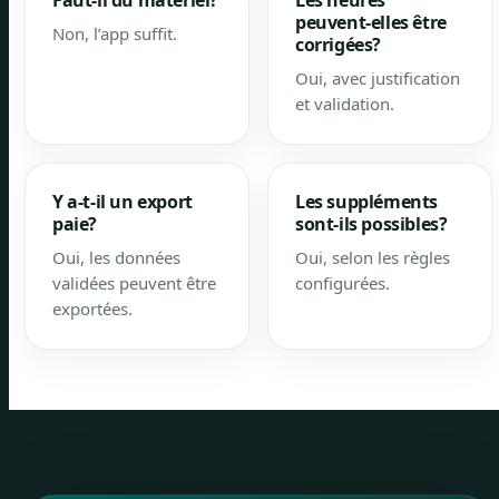
Faut-il du matériel?
Les heures
peuvent-elles être
Non, l’app suffit.
corrigées?
Oui, avec justification
et validation.
Y a-t-il un export
Les suppléments
paie?
sont-ils possibles?
Oui, les données
Oui, selon les règles
validées peuvent être
configurées.
exportées.