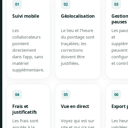
01
02
03
Suivi mobile
Géolocalisation
Gestion
pauses
Les
Le lieu et l’heure
Les pau
collaborateurs
du pointage sont
et
pointent
traçables; les
supplém
directement
corrections
peuvent 
dans l’app, sans
doivent être
configu
matériel
justifiées.
et contr
supplémentaire.
04
05
06
Frais et
Vue en direct
Export 
justificatifs
Les frais sont
Voyez qui est sur
Les heu
ajoutés à la
site et qui n’a pas
validées