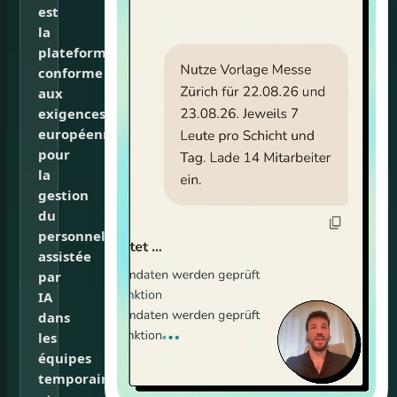
est
la
plateforme
conforme
aux
exigences
européennes
pour
la
gestion
du
personnel
assistée
par
IA
dans
les
équipes
temporaires