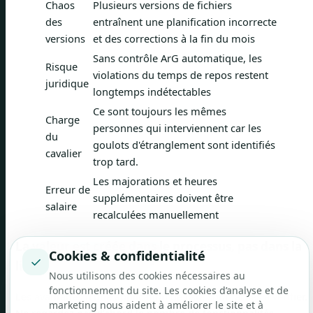
Chaos
Plusieurs versions de fichiers
des
entraînent une planification incorrecte
versions
et des corrections à la fin du mois
Sans contrôle ArG automatique, les
Risque
violations du temps de repos restent
juridique
longtemps indétectables
Ce sont toujours les mêmes
Charge
personnes qui interviennent car les
du
goulots d'étranglement sont identifiés
cavalier
trop tard.
Les majorations et heures
Erreur de
supplémentaires doivent être
salaire
recalculées manuellement
La valeur est créée dans le processus, pas dans la
Cookies & confidentialité
✓
liste des fonctionnalités
Nous utilisons des cookies nécessaires au
fonctionnement du site. Les cookies d’analyse et de
Les avantages d’une application de liste sont faciles à vérifier.
marketing nous aident à améliorer le site et à
Ne regardez pas d’abord le nombre de fonctionnalités.