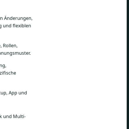
gen Änderungen,
 und flexiblen
 Rollen,
anungsmuster.
ng,
ifische
tup, App und
k und Multi-