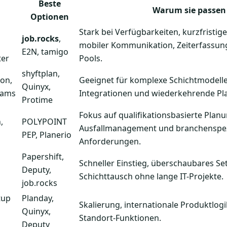
Beste
Warum sie passen
Optionen
Stark bei Verfügbarkeiten, kurzfristi
job.rocks
,
mobiler Kommunikation, Zeiterfassung
E2N, tamigo
ter
Pools.
shyftplan,
ion,
Geeignet für komplexe Schichtmodelle,
Quinyx,
eams
Integrationen und wiederkehrende Pl
Protime
Fokus auf qualifikationsbasierte Planu
,
POLYPOINT
Ausfallmanagement und branchenspez
PEP, Planerio
Anforderungen.
Papershift,
Schneller Einstieg, überschaubares Se
Deputy,
Schichttausch ohne lange IT-Projekte.
job.rocks
tup
Planday,
Skalierung, internationale Produktlogi
Quinyx,
Standort-Funktionen.
Deputy