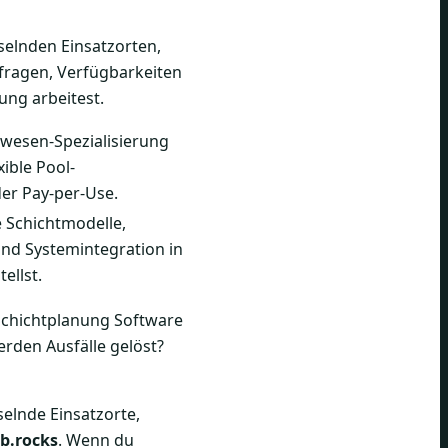
elnden Einsatzorten,
fragen, Verfügbarkeiten
ng arbeitest.
esen-Spezialisierung
xible Pool-
r Pay-per-Use.
Schichtmodelle,
und Systemintegration in
ellst.
 Schichtplanung Software
erden Ausfälle gelöst?
elnde Einsatzorte,
ob.rocks
. Wenn du