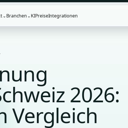
t
Branchen
KI
Preise
Integrationen
⌄
⌄
.
anung
Schweiz 2026:
m Vergleich