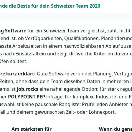
nde die Beste für dein Schweizer Team 2026
ng Software
für ein Schweizer Team vergleichst, zählt nicht 
dend ist, ob Verfügbarkeiten, Qualifikationen, Planänderun
sste Arbeitszeiten in einem nachvollziehbaren Ablauf z
s nach Einsatzfall ein und zeigt dir, welche Kriterien du vo
en solltest.
e kurz erklärt:
Gute Software verbindet Planung, Verfügb
eiten, ohne dass dein Team dieselben Daten in mehreren 
eams ist
job.rocks
eine naheliegende Option; für stark reguli
eher
POLYPOINT PEP
infrage, für komplexe Industrie- und 
uswahl ist keine pauschale Rangliste: Prüfe jeden Anbieter 
fall und deinem gewünschten Zeit- oder Lohnexport.
Am stärksten für
Wann du genau