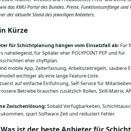
owie das KMU-Portal des Bundes. Preise, Funktionsumfänge und 
mer der aktuelle Stand des jeweiligen Anbieters.
in Kürze
eter für Schichtplanung hängen vom Einsatzfall ab:
Für f
rs naheliegend, für Spitäler eher POLYPOINT PEP und für
sschichten eher shyftplan.
ind mobile App, Zeiterfassung, Arbeitszeitregeln, saubere 
odell wichtiger als eine lange Feature-Liste.
 zuerst auf einfache Einführung, Self-Service für Mitarbeit
össere Betriebe brauchen zusätzlich Rollen, Skill-Matrix, A
eine Zwischenlösung:
Sobald Verfügbarkeiten, Schichttausch,
ukommen, spart Software Zeit und reduziert Fehler.
Was ist der beste Anbieter für Schic