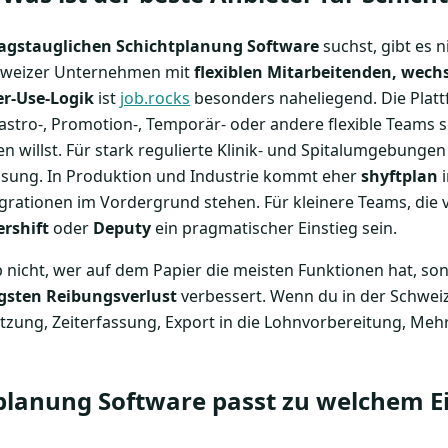
tagstauglichen Schichtplanung Software
suchst, gibt es 
Schweizer Unternehmen mit
flexiblen Mitarbeitenden, wech
er-Use-Logik
ist
job.rocks
besonders naheliegend. Die Platt
astro-, Promotion-, Temporär- oder andere flexible Teams s
 willst. Für stark regulierte Klinik- und Spitalumgebungen
ösung. In Produktion und Industrie kommt eher
shyftplan
i
grationen im Vordergrund stehen. Für kleinere Teams, die v
rshift
oder
Deputy
ein pragmatischer Einstieg sein.
b nicht, wer auf dem Papier die meisten Funktionen hat, s
gsten Reibungsverlust
verbessert. Wenn du in der Schweiz 
utzung, Zeiterfassung, Export in die Lohnvorbereitung, Meh
planung Software passt zu welchem E