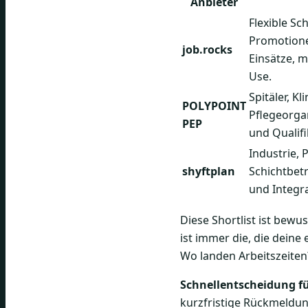
Anbieter
Flexible Sc
Promotionen
job.rocks
Einsätze, m
Use.
Spitäler, K
POLYPOINT
Pflegeorga
PEP
und Qualif
Industrie, 
shyftplan
Schichtbet
und Integr
Diese Shortlist ist bewu
ist immer die, die deine
Wo landen Arbeitszeiten
Schnellentscheidung f
kurzfristige Rückmeldun