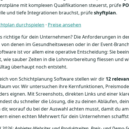
enstpläne mit komplexen Qualifikationen steuerst, prüfe
PO
lle und tiefe Integrationen brauchst, prüfe
shyftplan
.
htplan durchspielen
·
Preise ansehen
as richtige für dein Unternehmen? Die Anforderungen in d
k von denen im Gesundheitswesen oder in der Event-Branch
tware ist vor allem eine operative Entscheidung: Sie beeinf
 wie sauber Zeiten in die Lohnvorbereitung fliessen und wi
ltag überhaupt noch entsteht.
eich von Schichtplanung Software stellen wir dir
12 releva
aum vor. Wir untersuchen ihre Kernfunktionen, Preismodel
ders eignen. Mit Screenshots, direkten Links und einer kl
findest du schneller die Lösung, die zu deinen Abläufen, d
n dir, worauf du bei der Auswahl achten musst, damit du am
ndern einen echten Mehrwert für dein Unternehmen schaffst
il 2026: Anbieter-Websites und Produktseiten, Preis- und Demo-S