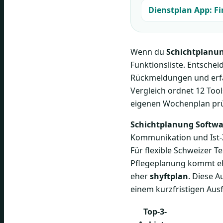
Dienstplan App: Fi
Wenn du
Schichtplanu
Funktionsliste. Entschei
Rückmeldungen und erfa
Vergleich ordnet 12 Tool
eigenen Wochenplan prüf
Schichtplanung Softwar
Kommunikation und Ist-Z
Für flexible Schweizer T
Pflegeplanung kommt 
eher
shyftplan
. Diese A
einem kurzfristigen Aus
Top-3-