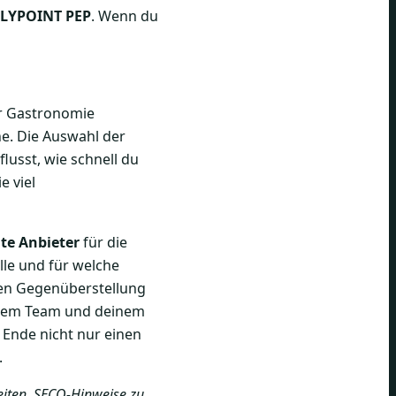
LYPOINT PEP
. Wenn du
er Gastronomie
e. Die Auswahl der
lusst, wie schnell du
e viel
nte Anbieter
für die
le und für welche
aren Gegenüberstellung
einem Team und deinem
 Ende nicht nur einen
.
eiten, SECO-Hinweise zu