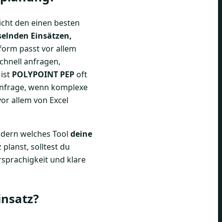
nicht den einen besten
selnden Einsätzen,
form passt vor allem
chnell anfragen,
 ist
POLYPOINT PEP
oft
nfrage, wenn komplexe
or allem von Excel
ondern welches Tool
deine
planst, solltest du
rsprachigkeit und klare
insatz?