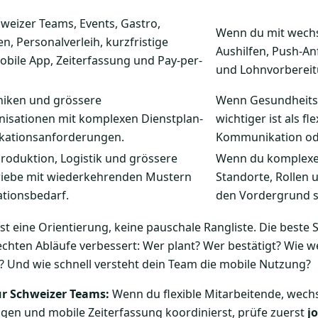
hweizer Teams, Events, Gastro,
Wenn du mit wechs
, Personalverleih, kurzfristige
Aushilfen, Push-An
obile App, Zeiterfassung und Pay-per-
und Lohnvorbereitu
liniken und grössere
Wenn Gesundheitsw
nisationen mit komplexen Dienstplan-
wichtiger ist als fle
ikationsanforderungen.
Kommunikation ode
Produktion, Logistik und grössere
Wenn du komplexe 
riebe mit wiederkehrenden Mustern
Standorte, Rollen 
ationsbedarf.
den Vordergrund st
sst eine Orientierung, keine pauschale Rangliste. Die beste
 echten Abläufe verbessert: Wer plant? Wer bestätigt? Wie w
? Und wie schnell versteht dein Team die mobile Nutzung?
ür Schweizer Teams:
Wenn du flexible Mitarbeitende, wechs
gen und mobile Zeiterfassung koordinierst, prüfe zuerst
j