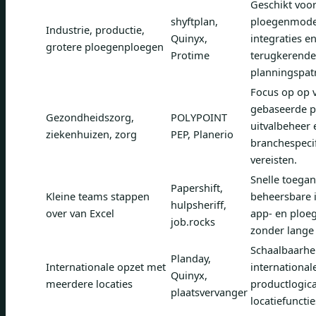
Geschikt voo
shyftplan,
ploegenmodel
Industrie, productie,
Quinyx,
integraties e
grotere ploegenploegen
Protime
terugkerende
planningspat
Focus op op 
gebaseerde p
Gezondheidszorg,
POLYPOINT
uitvalbeheer 
ziekenhuizen, zorg
PEP, Planerio
branchespeci
vereisten.
Snelle toegan
Papershift,
Kleine teams stappen
beheersbare i
hulpsheriff,
over van Excel
app- en ploe
job.rocks
zonder lange 
Schaalbaarhe
Planday,
Internationale opzet met
international
Quinyx,
meerdere locaties
productlogica
plaatsvervanger
locatiefunctie