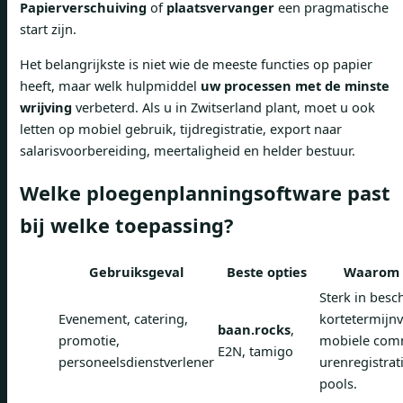
Papierverschuiving
of
plaatsvervanger
een pragmatische
start zijn.
Het belangrijkste is niet wie de meeste functies op papier
heeft, maar welk hulpmiddel
uw processen met de minste
wrijving
verbeterd. Als u in Zwitserland plant, moet u ook
letten op mobiel gebruik, tijdregistratie, export naar
salarisvoorbereiding, meertaligheid en helder bestuur.
Welke ploegenplanningsoftware past
bij welke toepassing?
Gebruiksgeval
Beste opties
Waarom 
Sterk in besc
Evenement, catering,
kortetermijn
baan.rocks
,
promotie,
mobiele comm
E2N, tamigo
personeelsdienstverlener
urenregistrati
pools.