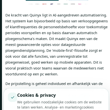
De kracht van Quinyx ligt in AI-aangedreven automatisering.
Het systeem kan bijvoorbeeld op basis van verkoopgegevens
of klantfrequenties de personeelsbehoefte voor toekomstige
periodes voorspellen en op basis daarvan automatisch
ploegenschema's maken. Dit maakt Quinyx een van de
meest geavanceerde opties voor datagestuurde
ploegendienstplanning. De ‘mobile-first’-filosofie zorgt er
ook voor dat alle functies, van urenregistratie tot
ploegenwissel, goed werken op mobiele apparaten. Dit is
vooral praktisch voor teams waarvan de medewerkers niet
voortdurend op een pc werken.
De prijsstelling is geheel individueel en afhankelijk van de
omvang van de functies en de grootte van het bedrijf. Er is
Cookies & privacy
geen openbaar prijsschema, dus u zult een offerte op maat
✓
moeten aanvragen. Vanwege de complexiteit gaat de
We gebruiken noodzakelijke cookies om de website
introductie doorgaans gepaard met een groter project en
te laten werken. Analyse- en marketingcookies