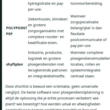
tijdregistratie en pay-
loonvoorbereiding.
per-use.
Wanneer
Ziekenhuizen, klinieken
zorgspecialisatie
en grotere
POLYPOINT
belangrijker is dan
zorgorganisaties met
PEP
flexibele
complexe rooster- en
poolcommunicatie of
kwalificatie-eisen.
pay-per-use.
Industrie, productie,
Wanneer complexe
logistiek en grotere
ploegendienstmodellen
shyftplan
ploegendiensten met
locaties, rollen en
terugkerende patronen
systeemintegratie
en integratiebehoefte.
centraal staan.
Deze shortlist is bewust een oriëntatie, geen universele
ranglijst. De beste software voor ploegendienstplanning is
altijd de oplossing die je echte processen verbetert: wie
plant? wie bevestigt? hoe worden uitval en afwezigheden
opgelost? waar komen werktijden terecht? en hoe snel