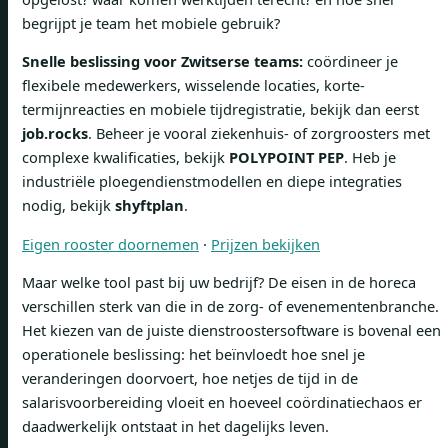
begrijpt je team het mobiele gebruik?
Snelle beslissing voor Zwitserse teams:
coördineer je
flexibele medewerkers, wisselende locaties, korte-
termijnreacties en mobiele tijdregistratie, bekijk dan eerst
job.rocks
. Beheer je vooral ziekenhuis- of zorgroosters met
complexe kwalificaties, bekijk
POLYPOINT PEP
. Heb je
industriële ploegendienstmodellen en diepe integraties
nodig, bekijk
shyftplan
.
Eigen rooster doornemen
·
Prijzen bekijken
Maar welke tool past bij uw bedrijf? De eisen in de horeca
verschillen sterk van die in de zorg- of evenementenbranche.
Het kiezen van de juiste dienstroostersoftware is bovenal een
operationele beslissing: het beïnvloedt hoe snel je
veranderingen doorvoert, hoe netjes de tijd in de
salarisvoorbereiding vloeit en hoeveel coördinatiechaos er
daadwerkelijk ontstaat in het dagelijks leven.