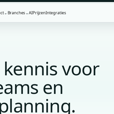
ct
Branches
AI
Prijzen
Integraties
⌄
⌄
 kennis voor
teams en
 planning.