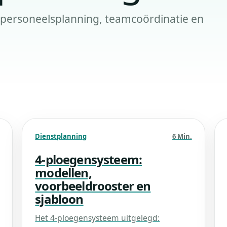
, personeelsplanning, teamcoördinatie en
Dienstplanning
6 Min.
4-ploegensysteem:
modellen,
voorbeeldrooster en
sjabloon
Het 4-ploegensysteem uitgelegd: