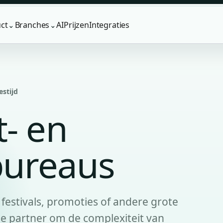
ct
Branches
AI
Prijzen
Integraties
⌄
⌄
estijd
t- en
bureaus
 festivals, promoties of andere grote
le partner om de complexiteit van