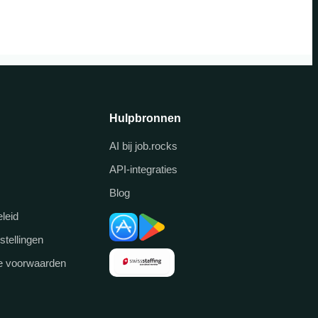
Hulpbronnen
AI bij job.rocks
API-integraties
Blog
leid
stellingen
 voorwaarden