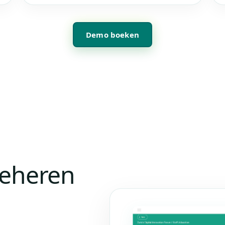
Demo boeken
beheren