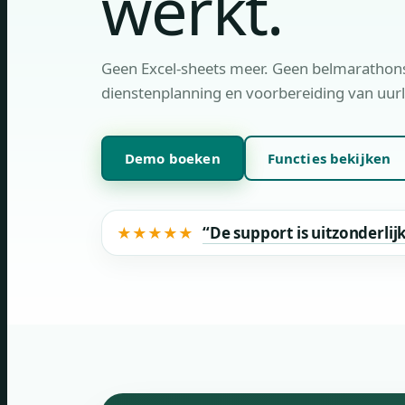
werkt.
Geen Excel-sheets meer. Geen belmarathons.
dienstenplanning en voorbereiding van uurl
Demo boeken
Functies bekijken
“De support is uitzonderlij
★
★
★
★
★