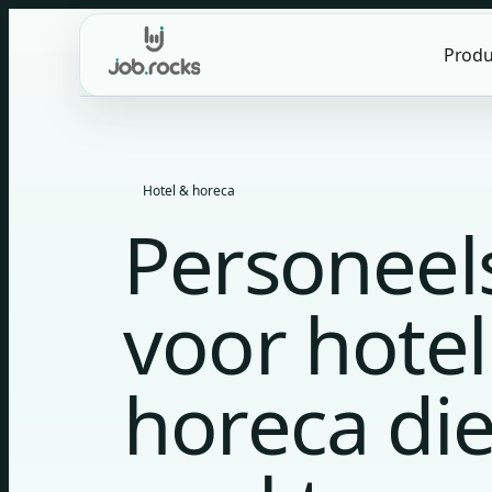
Skip
to
Produ
content
Hotel & horeca
Personeel
voor hotel
horeca die