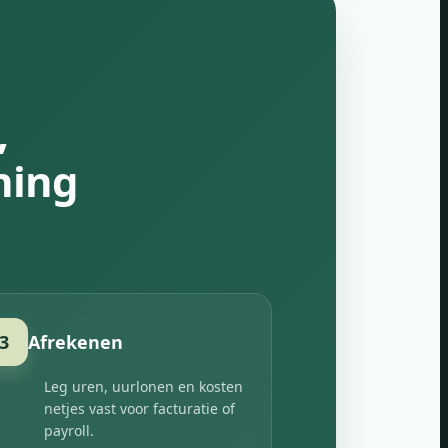
,
ning
3
Afrekenen
Leg uren, uurlonen en kosten
netjes vast voor facturatie of
payroll.