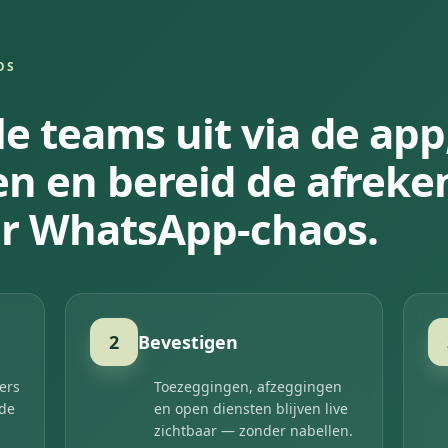
OS
le teams uit via de app
en en bereid de afreke
r WhatsApp-chaos.
2
Bevestigen
ers
Toezeggingen, afzeggingen
 de
en open diensten blijven live
zichtbaar — zonder nabellen.