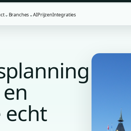
ct
Branches
AI
Prijzen
Integraties
⌄
⌄
splanning
 en
 echt