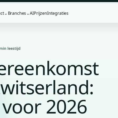
ct
Branches
AI
Prijzen
Integraties
⌄
⌄
min leestijd
vereenkomst
witserland:
voor 2026