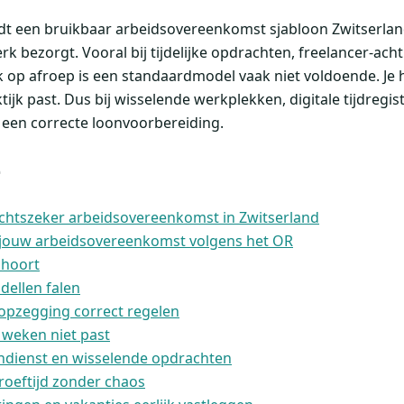
dt een bruikbaar arbeidsovereenkomst sjabloon Zwitserlan
rk bezorgt. Vooral bij tijdelijke opdrachten, freelancer-ach
 op afroep is een standaardmodel vaak niet voldoende. Je 
ktijk past. Dus bij wisselende werkplekken, digitale tijdregis
 een correcte loonvoorbereiding.
e
chtszeker arbeidsovereenkomst in Zwitserland
jouw arbeidsovereenkomst volgens het OR
 hoort
ellen falen
n opzegging correct regelen
e weken niet past
endienst en wisselende opdrachten
oeftijd zonder chaos