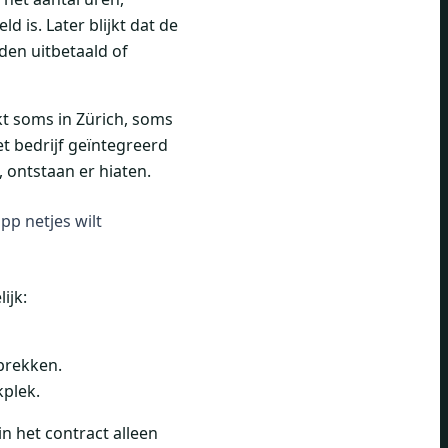
 is. Later blijkt dat de
den uitbetaald of
t soms in Zürich, soms
et bedrijf geïntegreerd
 ontstaan er hiaten.
pp netjes wilt
ijk:
prekken.
kplek.
n het contract alleen