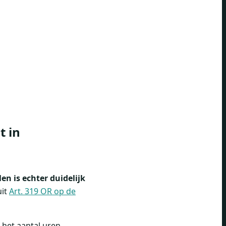
t in
en is echter duidelijk
uit
Art. 319 OR op de
 het aantal uren,