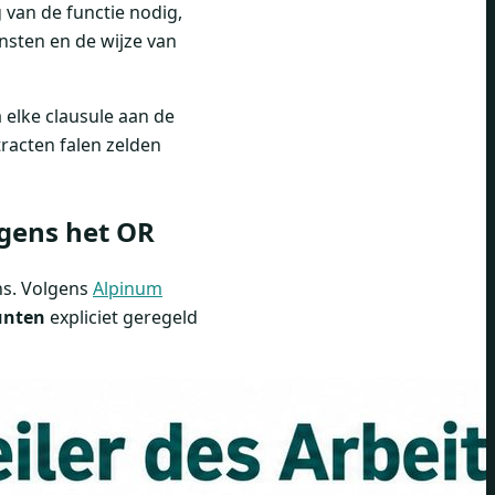
g van de functie nodig,
ensten en de wijze van
 elke clausule aan de
tracten falen zelden
gens het OR
ns. Volgens
Alpinum
unten
expliciet geregeld