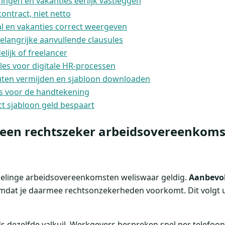
ringen en vakanties eerlijk vastleggen
contract, niet netto
al en vakanties correct weergeven
belangrijke aanvullende clausules
elijk of freelancer
les voor digitale HR-processen
ten vermijden en sjabloon downloaden
es voor de handtekening
t sjabloon geld bespaart
een rechtszeker arbeidsovereenkoms
delinge arbeidsovereenkomsten weliswaar geldig.
Aanbevol
omdat je daarmee rechtsonzekerheden voorkomt. Dit volgt 
eds dezelfde valkuil. Werkgevers bespreken snel per telefoon