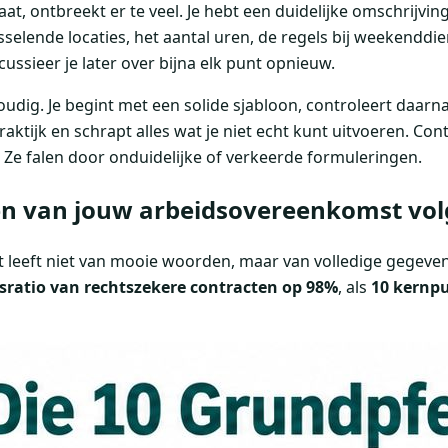
at, ontbreekt er te veel. Je hebt een duidelijke omschrijvin
sselende locaties, het aantal uren, de regels bij weekenddi
cussieer je later over bijna elk punt opnieuw.
oudig. Je begint met een solide sjabloon, controleert daarna
aktijk en schrapt alles wat je niet echt kunt uitvoeren. Con
 Ze falen door onduidelijke of verkeerde formuleringen.
n van jouw arbeidsovereenkomst vol
t leeft niet van mooie woorden, maar van volledige gegeve
sratio van rechtszekere contracten op 98%
, als
10 kernp