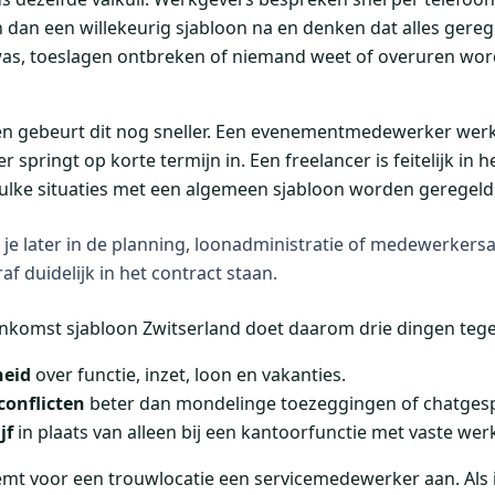
 dan een willekeurig sjabloon na en denken dat alles geregeld
 was, toeslagen ontbreken of niemand weet of overuren wor
len gebeurt dit nog sneller. Een evenementmedewerker werk
springt op korte termijn in. Een freelancer is feitelijk in h
zulke situaties met een algemeen sjabloon worden geregeld,
 je later in de planning, loonadministratie of medewerkersa
f duidelijk in het contract staan.
komst sjabloon Zwitserland doet daarom drie dingen tegel
heid
over functie, inzet, loon en vakanties.
conflicten
beter dan mondelinge toezeggingen of chatges
jf
in plaats van alleen bij een kantoorfunctie met vaste wer
emt voor een trouwlocatie een servicemedewerker aan. Als i