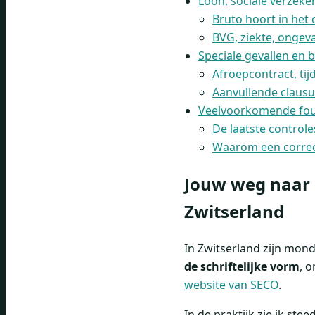
Loon, sociale verzeke
Bruto hoort in het 
BVG, ziekte, ongev
Speciale gevallen en 
Afroepcontract, tijd
Aanvullende clausu
Veelvoorkomende fou
De laatste control
Waarom een correc
Jouw weg naar 
Zwitserland
In Zwitserland zijn mon
de schriftelijke vorm
, 
website van SECO
.
In de praktijk zie ik ste