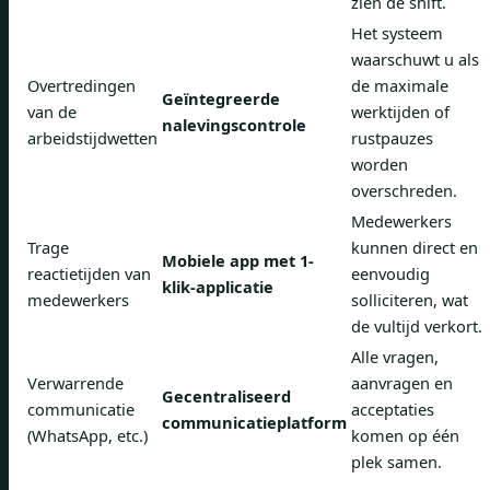
zien de shift.
Het systeem
waarschuwt u als
Overtredingen
de maximale
Geïntegreerde
van de
werktijden of
nalevingscontrole
arbeidstijdwetten
rustpauzes
worden
overschreden.
Medewerkers
Trage
kunnen direct en
Mobiele app met 1-
reactietijden van
eenvoudig
klik-applicatie
medewerkers
solliciteren, wat
de vultijd verkort.
Alle vragen,
Verwarrende
aanvragen en
Gecentraliseerd
communicatie
acceptaties
communicatieplatform
(WhatsApp, etc.)
komen op één
plek samen.