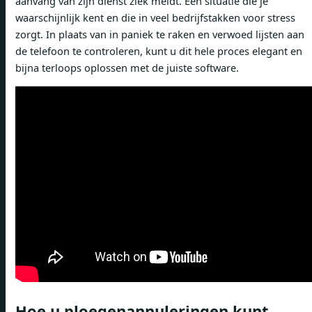
aanvang van zijn dienst ziek meldt. Een situatie die je
waarschijnlijk kent en die in veel bedrijfstakken voor stress
zorgt. In plaats van in paniek te raken en verwoed lijsten aan
de telefoon te controleren, kunt u dit hele proces elegant en
bijna terloops oplossen met de juiste software.
Hoe u ploegenannuleringen kunt