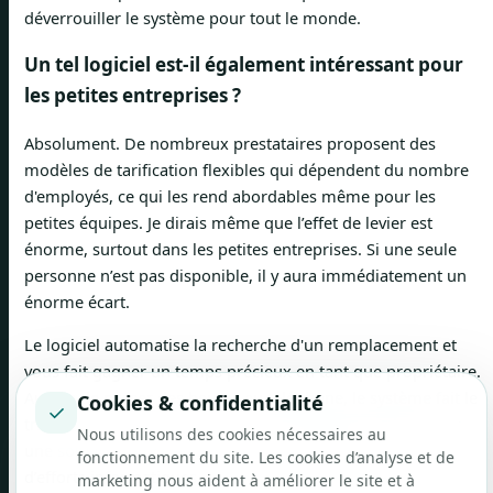
déverrouiller le système pour tout le monde.
Un tel logiciel est-il également intéressant pour
les petites entreprises ?
Absolument. De nombreux prestataires proposent des
modèles de tarification flexibles qui dépendent du nombre
d'employés, ce qui les rend abordables même pour les
petites équipes. Je dirais même que l’effet de levier est
énorme, surtout dans les petites entreprises. Si une seule
personne n’est pas disponible, il y aura immédiatement un
énorme écart.
Le logiciel automatise la recherche d'un remplacement et
vous fait gagner un temps précieux en tant que propriétaire.
Au lieu de passer des heures au téléphone, le système fait le
Cookies & confidentialité
✓
travail. Lors du choix, assurez-vous simplement de choisir
Nous utilisons des cookies nécessaires au
une solution mince et pouvant être utilisée sans trop
fonctionnement du site. Les cookies d’analyse et de
d’efforts informatiques.
marketing nous aident à améliorer le site et à