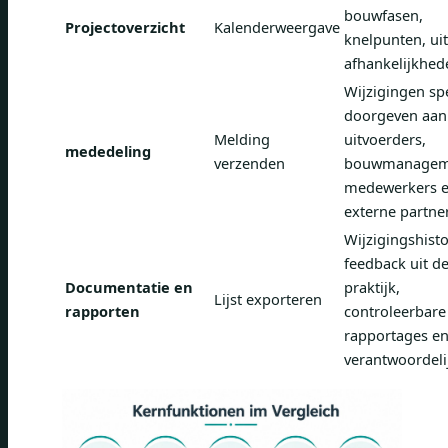
bouwfasen,
Projectoverzicht
Kalenderweergave
knelpunten, uit
afhankelijkhed
Wijzigingen spe
doorgeven aan
Melding
uitvoerders,
mededeling
verzenden
bouwmanagem
medewerkers 
externe partne
Wijzigingshisto
feedback uit d
Documentatie en
praktijk,
Lijst exporteren
rapporten
controleerbare
rapportages e
verantwoordel