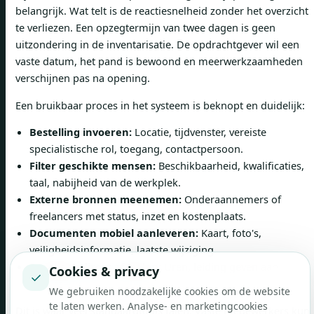
belangrijk. Wat telt is de reactiesnelheid zonder het overzicht
te verliezen. Een opzegtermijn van twee dagen is geen
uitzondering in de inventarisatie. De opdrachtgever wil een
vaste datum, het pand is bewoond en meerwerkzaamheden
verschijnen pas na opening.
Een bruikbaar proces in het systeem is beknopt en duidelijk:
Bestelling invoeren:
Locatie, tijdvenster, vereiste
specialistische rol, toegang, contactpersoon.
Filter geschikte mensen:
Beschikbaarheid, kwalificaties,
taal, nabijheid van de werkplek.
Externe bronnen meenemen:
Onderaannemers of
freelancers met status, inzet en kostenplaats.
Documenten mobiel aanleveren:
Kaart, foto's,
veiligheidsinformatie, laatste wijziging.
Feedback direct afspelen:
Uren, leiding geven aan
Cookies & privacy
✓
werkzaamheden, materiaal, melden van gebreken.
We gebruiken noodzakelijke cookies om de website
te laten werken. Analyse- en marketingcookies
Dit is waar veel standaardtools falen. Vaste medewerkers kun