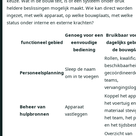
keuze. Wat in de bouw telt, is of een systeem onder druk
heldere beslissingen mogelijk maakt. Wie kan direct worden
ingezet, met welk apparaat, op welke bouwplaats, met welke
status onder interne en externe krachten?
Genoeg voor een
Bruikbaar vo
functioneel gebied
eenvoudige
dagelijks geb
bediening
de bouwpl
Rollen, kwalific
beschikbaarhei
Sleep de naam
Personeelsplanning
gecoördineerd
om in te voegen
teams,
vervangingslog
Koppel het app
het voertuig en
Beheer van
Apparaat
materiaal stevi
hulpbronnen
vastleggen
het team, het p
en het tijdsbes
Overzicht van