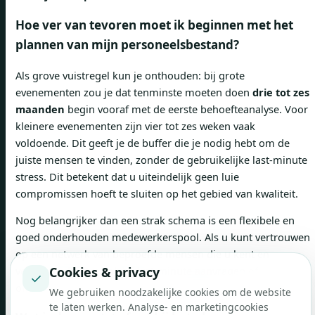
Hoe ver van tevoren moet ik beginnen met het
plannen van mijn personeelsbestand?
Als grove vuistregel kun je onthouden: bij grote
evenementen zou je dat tenminste moeten doen
drie tot zes
maanden
begin vooraf met de eerste behoefteanalyse. Voor
kleinere evenementen zijn vier tot zes weken vaak
voldoende. Dit geeft je de buffer die je nodig hebt om de
juiste mensen te vinden, zonder de gebruikelijke last-minute
stress. Dit betekent dat u uiteindelijk geen luie
compromissen hoeft te sluiten op het gebied van kwaliteit.
Nog belangrijker dan een strak schema is een flexibele en
goed onderhouden medewerkerspool. Als u kunt vertrouwen
op een netwerk van beproefde mensen die u kent en
Cookies & privacy
vertrouwt, blijft u ook bij last-minute aanvragen of
✓
onverwachte mislukkingen diep ontspannen.
We gebruiken noodzakelijke cookies om de website
te laten werken. Analyse- en marketingcookies