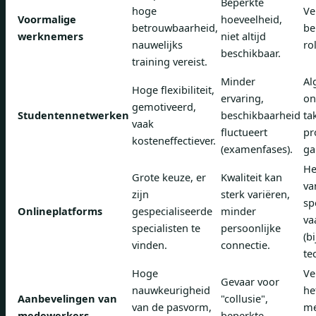
Beperkte
hoge
Ve
Voormalige
hoeveelheid,
betrouwbaarheid,
be
werknemers
niet altijd
nauwelijks
ro
beschikbaar.
training vereist.
Minder
Al
Hoge flexibiliteit,
ervaring,
on
gemotiveerd,
Studentennetwerken
beschikbaarheid
ta
vaak
fluctueert
pr
kosteneffectiever.
(examenfases).
ga
He
Grote keuze, er
Kwaliteit kan
va
zijn
sterk variëren,
sp
Onlineplatforms
gespecialiseerde
minder
va
specialisten te
persoonlijke
(b
vinden.
connectie.
te
Hoge
Ve
Gevaar voor
nauwkeurigheid
he
Aanbevelingen van
"collusie",
van de pasvorm,
me
medewerkers
beperkte