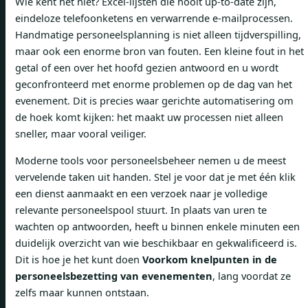
Wie kent het niet? Excel-lijsten die nooit up-to-date zijn,
eindeloze telefoonketens en verwarrende e-mailprocessen.
Handmatige personeelsplanning is niet alleen tijdverspilling,
maar ook een enorme bron van fouten. Een kleine fout in het
getal of een over het hoofd gezien antwoord en u wordt
geconfronteerd met enorme problemen op de dag van het
evenement. Dit is precies waar gerichte automatisering om
de hoek komt kijken: het maakt uw processen niet alleen
sneller, maar vooral veiliger.
Moderne tools voor personeelsbeheer nemen u de meest
vervelende taken uit handen. Stel je voor dat je met één klik
een dienst aanmaakt en een verzoek naar je volledige
relevante personeelspool stuurt. In plaats van uren te
wachten op antwoorden, heeft u binnen enkele minuten een
duidelijk overzicht van wie beschikbaar en gekwalificeerd is.
Dit is hoe je het kunt doen
Voorkom knelpunten in de
personeelsbezetting van evenementen
, lang voordat ze
zelfs maar kunnen ontstaan.