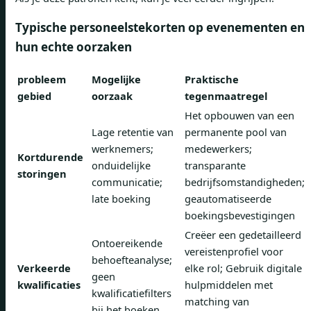
Typische personeelstekorten op evenementen en
hun echte oorzaken
probleem
Mogelijke
Praktische
gebied
oorzaak
tegenmaatregel
Het opbouwen van een
Lage retentie van
permanente pool van
werknemers;
medewerkers;
Kortdurende
onduidelijke
transparante
storingen
communicatie;
bedrijfsomstandigheden;
late boeking
geautomatiseerde
boekingsbevestigingen
Creëer een gedetailleerd
Ontoereikende
vereistenprofiel voor
behoefteanalyse;
Verkeerde
elke rol; Gebruik digitale
geen
kwalificaties
hulpmiddelen met
kwalificatiefilters
matching van
bij het boeken