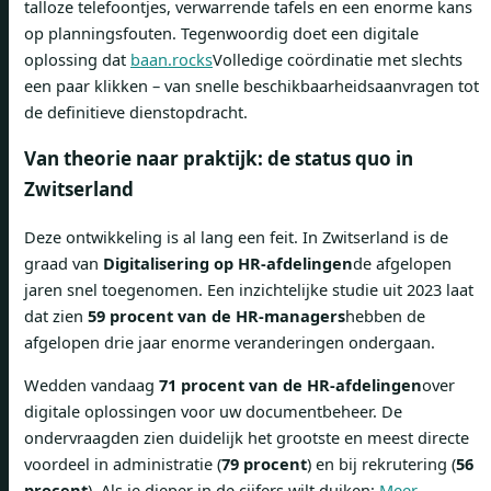
talloze telefoontjes, verwarrende tafels en een enorme kans
op planningsfouten. Tegenwoordig doet een digitale
oplossing dat
baan.rocks
Volledige coördinatie met slechts
een paar klikken – van snelle beschikbaarheidsaanvragen tot
de definitieve dienstopdracht.
Van theorie naar praktijk: de status quo in
Zwitserland
Deze ontwikkeling is al lang een feit. In Zwitserland is de
graad van
Digitalisering op HR-afdelingen
de afgelopen
jaren snel toegenomen. Een inzichtelijke studie uit 2023 laat
dat zien
59 procent van de HR-managers
hebben de
afgelopen drie jaar enorme veranderingen ondergaan.
Wedden vandaag
71 procent van de HR-afdelingen
over
digitale oplossingen voor uw documentbeheer. De
ondervraagden zien duidelijk het grootste en meest directe
voordeel in administratie (
79 procent
) en bij rekrutering (
56
procent
). Als je dieper in de cijfers wilt duiken:
Meer