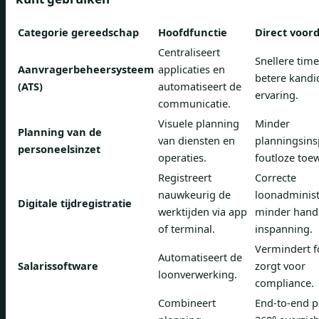
Categorie gereedschap
Hoofdfunctie
Direct voor
Centraliseert
Snellere time
Aanvragerbeheersysteem
applicaties en
betere kandi
(ATS)
automatiseert de
ervaring.
communicatie.
Visuele planning
Minder
Planning van de
van diensten en
planningsins
personeelsinzet
operaties.
foutloze toew
Registreert
Correcte
nauwkeurig de
loonadminist
Digitale tijdregistratie
werktijden via app
minder hand
of terminal.
inspanning.
Vermindert f
Automatiseert de
Salarissoftware
zorgt voor
loonverwerking.
compliance.
Combineert
End-to-end p