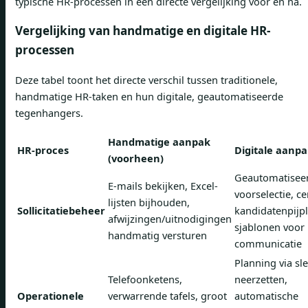
typische HR-processen in een directe vergelijking vóór en na.
Vergelijking van handmatige en digitale HR-
processen
Deze tabel toont het directe verschil tussen traditionele,
handmatige HR-taken en hun digitale, geautomatiseerde
tegenhangers.
Handmatige aanpak
HR-proces
Digitale aanpa
(voorheen)
Geautomatisee
E-mails bekijken, Excel-
voorselectie, ce
lijsten bijhouden,
Sollicitatiebeheer
kandidatenpijpl
afwijzingen/uitnodigingen
sjablonen voor
handmatig versturen
communicatie
Planning via sl
Telefoonketens,
neerzetten,
Operationele
verwarrende tafels, groot
automatische