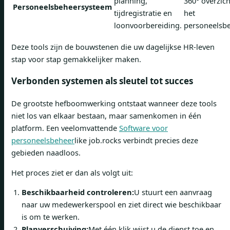
planning,
360° overzich
Personeelsbeheersysteem
tijdregistratie en
het
loonvoorbereiding.
personeelsbe
Deze tools zijn de bouwstenen die uw dagelijkse HR-leven
stap voor stap gemakkelijker maken.
Verbonden systemen als sleutel tot succes
De grootste hefboomwerking ontstaat wanneer deze tools
niet los van elkaar bestaan, maar samenkomen in één
platform. Een veelomvattende
Software voor
personeelsbeheer
like job.rocks verbindt precies deze
gebieden naadloos.
Het proces ziet er dan als volgt uit:
Beschikbaarheid controleren:
U stuurt een aanvraag
naar uw medewerkerspool en ziet direct wie beschikbaar
is om te werken.
Planverschuiving:
Met één klik wijst u de dienst toe en