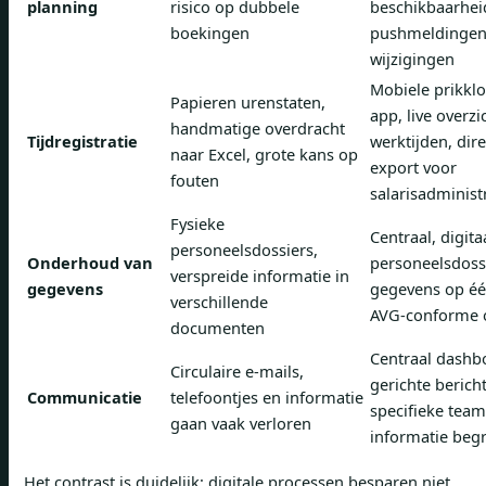
planning
risico op dubbele
beschikbaarhei
boekingen
pushmeldingen
wijzigingen
Mobiele prikklo
Papieren urenstaten,
app, live overzi
handmatige overdracht
Tijdregistratie
werktijden, dire
naar Excel, grote kans op
export voor
fouten
salarisadminist
Fysieke
Centraal, digita
personeelsdossiers,
Onderhoud van
personeelsdossi
verspreide informatie in
gegevens
gegevens op éé
verschillende
AVG-conforme 
documenten
Centraal dashb
Circulaire e-mails,
gerichte berich
Communicatie
telefoontjes en informatie
specifieke teams
gaan vaak verloren
informatie begri
Het contrast is duidelijk: digitale processen besparen niet