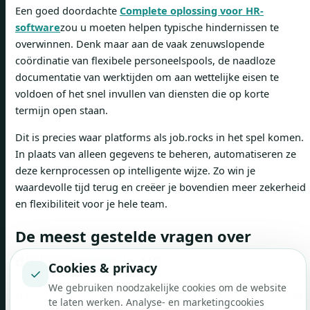
Een goed doordachte
Complete oplossing voor HR-
software
zou u moeten helpen typische hindernissen te
overwinnen. Denk maar aan de vaak zenuwslopende
coördinatie van flexibele personeelspools, de naadloze
documentatie van werktijden om aan wettelijke eisen te
voldoen of het snel invullen van diensten die op korte
termijn open staan.
Dit is precies waar platforms als job.rocks in het spel komen.
In plaats van alleen gegevens te beheren, automatiseren ze
deze kernprocessen op intelligente wijze. Zo win je
waardevolle tijd terug en creëer je bovendien meer zekerheid
en flexibiliteit voor je hele team.
De meest gestelde vragen over
digitalisering in HR
Cookies & privacy
✓
We gebruiken noodzakelijke cookies om de website
U heeft nu een goed overzicht van wat digitalisering voor uw
te laten werken. Analyse- en marketingcookies