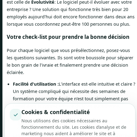
est celle de
Évolutivité
: Le logiciel peut-il évoluer avec votre
entreprise ? Une solution qui fonctionne très bien pour 20
employés aujourd'hui doit encore fonctionner dans deux ans
lorsque vous coordonnez peut-être 100 personnes ou plus.
Votre check-list pour prendre la bonne décision
Pour chaque logiciel que vous présélectionnez, posez-vous
les questions suivantes. Ils sont votre boussole pour séparer
le bon grain de l’ivraie et finalement prendre une décision
éclairée.
Facilité d'utilisation :
L'interface est-elle intuitive et claire ?
Un système compliqué qui nécessite des semaines de
formation pour votre équipe n’est tout simplement pas
utilisé dans le rythme effréné de la vie quotidienne.
Cookies & confidentialité
Indiquer.
✓
Interfaces :
Le logiciel peut-il être facilement connecté à
Nous utilisons des cookies nécessaires au
fonctionnement du site. Les cookies d’analyse et de
votre système de paie existant ou à d’autres systèmes ?
marketing nous aident à améliorer le site et à
Les transferts de données manuels sont sources d'erreurs