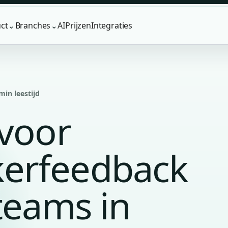
ct
Branches
AI
Prijzen
Integraties
⌄
⌄
min leestijd
 voor
erfeedback
teams in