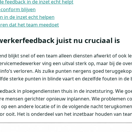
 feedback in de inzet echt helpt
conform blijven
in de inzet echt helpen
eren dat het team meedoet
kerfeedback juist nu cruciaal is
 blijkt snel of een team alleen diensten afwerkt of ook le
ervicemedewerker ving een uitval sterk op, maar bij de over
 info’s verloren. Als zulke punten nergens goed teruggekop
fde sterke punten in blinde vaart en dezelfde fouten in de
dback in ploegendiensten thuis in de inzetsturing. Wie goe
are mensen gerichter opnieuw inplannen. Wie problemen c
ze op een andere locatie of in de volgende nacht terugkomen
oor ooit. Het is onderdeel van het inzetbaar houden van tea