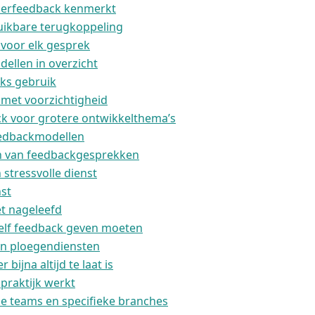
erfeedback kenmerkt
ruikbare terugkoppeling
 voor elk gesprek
llen in overzicht
jks gebruik
met voorzichtigheid
k voor grotere ontwikkelthema’s
eedbackmodellen
n van feedbackgesprekken
stressvolle dienst
nst
et nageleefd
elf feedback geven moeten
in ploegendiensten
bijna altijd te laat is
 praktijk werkt
e teams en specifieke branches