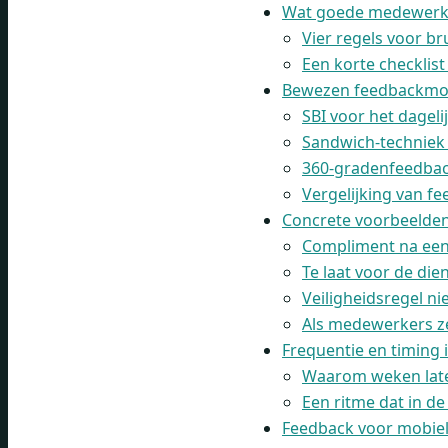
Wat goede medewerk
Vier regels voor b
Een korte checklist
Bewezen feedbackmode
SBI voor het dageli
Sandwich-techniek 
360-gradenfeedbac
Vergelijking van f
Concrete voorbeelde
Compliment na een 
Te laat voor de die
Veiligheidsregel ni
Als medewerkers z
Frequentie en timing 
Waarom weken later 
Een ritme dat in de
Feedback voor mobiel