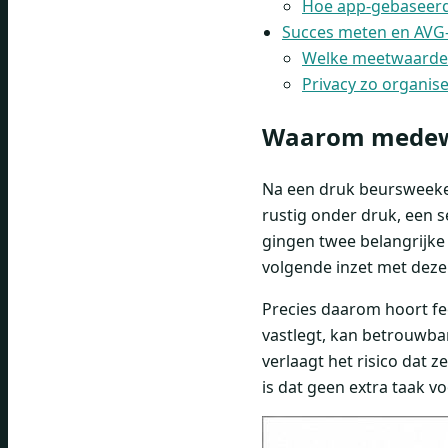
Hoe app-gebaseerde
Succes meten en AVG-
Welke meetwaarden 
Privacy zo organis
Waarom medewer
Na een druk beursweekend
rustig onder druk, een s
gingen twee belangrijke
volgende inzet met dezel
Precies daarom hoort fee
vastlegt, kan betrouwb
verlaagt het risico dat 
is dat geen extra taak v