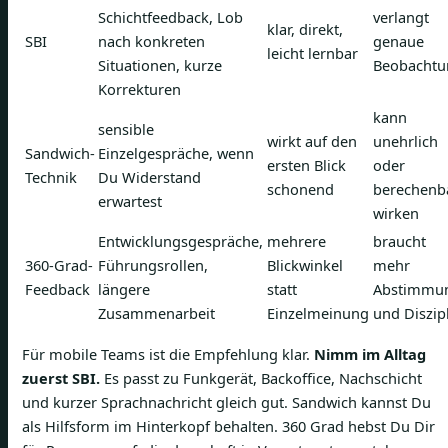
Schichtfeedback, Lob
verlangt
klar, direkt,
SBI
nach konkreten
genaue
leicht lernbar
Situationen, kurze
Beobachtu
Korrekturen
kann
sensible
wirkt auf den
unehrlich
Sandwich-
Einzelgespräche, wenn
ersten Blick
oder
Technik
Du Widerstand
schonend
berechenb
erwartest
wirken
Entwicklungsgespräche,
mehrere
braucht
360-Grad-
Führungsrollen,
Blickwinkel
mehr
Feedback
längere
statt
Abstimmu
Zusammenarbeit
Einzelmeinung
und Diszip
Für mobile Teams ist die Empfehlung klar.
Nimm im Alltag
zuerst SBI.
Es passt zu Funkgerät, Backoffice, Nachschicht
und kurzer Sprachnachricht gleich gut. Sandwich kannst Du
als Hilfsform im Hinterkopf behalten. 360 Grad hebst Du Dir