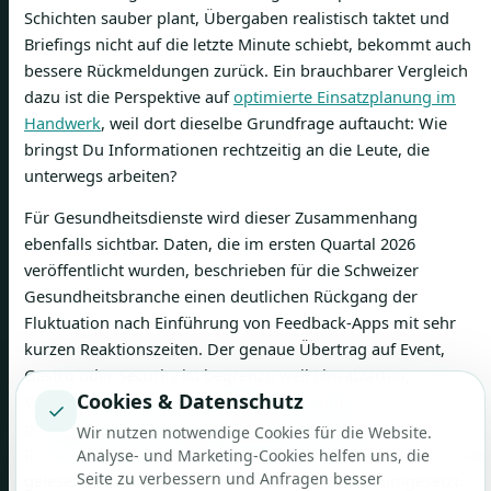
Schichten sauber plant, Übergaben realistisch taktet und
Briefings nicht auf die letzte Minute schiebt, bekommt auch
bessere Rückmeldungen zurück. Ein brauchbarer Vergleich
dazu ist die Perspektive auf
optimierte Einsatzplanung im
Handwerk
, weil dort dieselbe Grundfrage auftaucht: Wie
bringst Du Informationen rechtzeitig an die Leute, die
unterwegs arbeiten?
Für Gesundheitsdienste wird dieser Zusammenhang
ebenfalls sichtbar. Daten, die im ersten Quartal 2026
veröffentlicht wurden, beschrieben für die Schweizer
Gesundheitsbranche einen deutlichen Rückgang der
Fluktuation nach Einführung von Feedback-Apps mit sehr
kurzen Reaktionszeiten. Der genaue Übertrag auf Event,
Gastro oder Security ist begrenzt, weil Einsatzarten,
Cookies & Datenschutz
Vertragsmodelle und Führungsdichte anders sind. Die
✓
praktische Schlussfolgerung bleibt aber gleich. Je näher
Wir nutzen notwendige Cookies für die Website.
Rückmeldung am konkreten Einsatz liegt, desto eher wird sie
Analyse- und Marketing-Cookies helfen uns, die
Seite zu verbessern und Anfragen besser
gelesen, verstanden und beim nächsten Dienst umgesetzt.