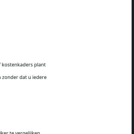
f kostenkaders plant
n zonder dat u iedere
ker te vergelijken.