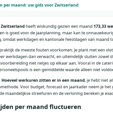
 per maand: uw gids voor Zwitserland
 Zwitserland
heeft wiskundig gezien een maand
173,33 w
en is goed voor de jaarplanning, maar kan te onnauwkeurig
ng, omdat werkdagen en kantonale feestdagen van maand t
e praktijk de meeste fouten voorkomen. Je plant met een vl
r werkdagen dan verwacht, en uiteindelijk sluiten zowel de
risvoorbereiding niet netjes op elkaar aan. Vooral in de cat
 personeelspools is een gemiddelde waarde alleen niet voldo
,
Hoeveel werkuren zitten er in een maand
, je hebt niet 
nmethode. Voor budget, forecast en jaarkader neem je het
de maandelijkse streefuren en de verloning bereken je exac
jden per maand fluctueren