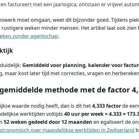
en factureert met een jaarlogica, ontstaan ​​er vrijwel autom
nswerk moet omgaan, weet dit bijzonder goed. Tijdens pie
 rustigere weken minder mensen. Het artikel laat ook zien 
ieken zonder agentschap
.
ktijk
 duidelijk:
Gemiddeld voor planning, kalender voor factur
ig, maar kost later tijd met correcties, vragen en herbereke
gemiddelde methode met de factor 4
ijkse waarde nodig heeft, dan is dit het
4,333 factor
de een
delijkse werktijden voltijds
40 uur per week × 4.333 = 173.
an
52 weken gedeeld door 12 maanden
en egaliseert de on
stronomisch over maandelijkse werktijden in Zwitserland
be