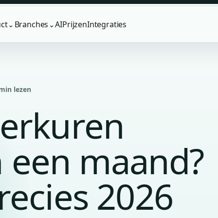
ct
Branches
AI
Prijzen
Integraties
⌄
⌄
 min lezen
erkuren
in een maand?
recies 2026