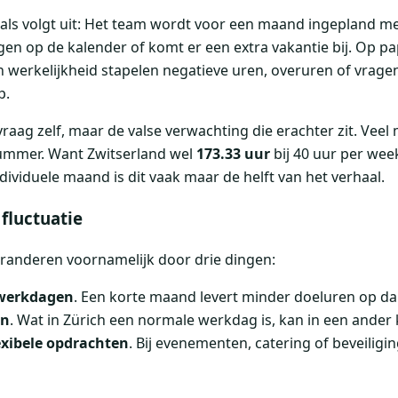
r als volgt uit: Het team wordt voor een maand ingepland me
gen op de kalender of komt er een extra vakantie bij. Op pa
n werkelijkheid stapelen negatieve uren, overuren of vragen
p.
vraag zelf, maar de valse verwachting die erachter zit. Veel
ummer. Want Zwitserland wel
173.33 uur
bij 40 uur per wee
ividuele maand is dit vaak maar de helft van het verhaal.
fluctuatie
randeren voornamelijk door drie dingen:
 werkdagen
. Een korte maand levert minder doeluren op da
en
. Wat in Zürich een normale werkdag is, kan in een ander k
exibele opdrachten
. Bij evenementen, catering of beveilig