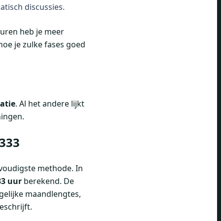
atisch discussies.
kuren heb je meer
hoe je zulke fases goed
atie
. Al het andere lijkt
ningen.
,333
voudigste methode. In
33 uur
berekend. De
gelijke maandlengtes,
schrijft.