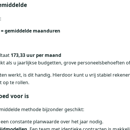
gemiddelde
:
33 = gemiddelde maanduren
ltaat
173,33 uur per maand
kt als u jaarlijkse budgetten, grove personeelsbehoeften o
n werkt, is dit handig. Hierdoor kunt u vrij stabiel rekene
 op te rollen.
ed voor is
gemiddelde methode bijzonder geschikt:
t een constante planwaarde over het jaar nodig.
tijdmodellen
. Een team met identieke contracten is makkelij