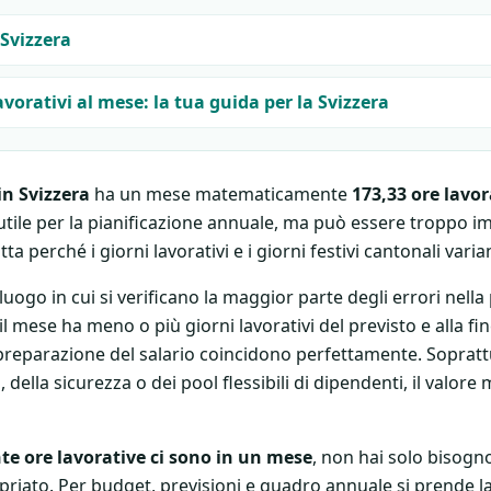
 Svizzera
lavorativi al mese: la tua guida per la Svizzera
in Svizzera
ha un mese matematicamente
173,33 ore lavor
utile per la pianificazione annuale, ma può essere troppo im
ta perché i giorni lavorativi e i giorni festivi cantonali var
uogo in cui si verificano la maggior parte degli errori nella 
 mese ha meno o più giorni lavorativi del previsto e alla fin
a preparazione del salario coincidono perfettamente. Soprattu
, della sicurezza o dei pool flessibili di dipendenti, il valor
e ore lavorative ci sono in un mese
, non hai solo bisogn
riato. Per budget, previsioni e quadro annuale si prende la