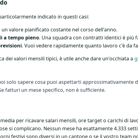
odo
articolarmente indicato in questi casi:
o un valore pianificato costante nel corso dell'anno.
li a tempo pieno
. Una squadra con contratti identici è più 
previsioni
. Vuoi vedere rapidamente quanto lavoro c'è da fa
dei valori mensili tipici, è utile anche dare un'occhiata a
g
oi solo sapere cosa puoi aspettarti approssimativamente du
 Se fatturi un mese specifico, non è sufficiente.
 media per ricavare salari mensili, ore target o carichi di la
 cose si complicano. Nessun mese ha esattamente 4.333 setti
rni festivi sono diversi in un cantone o se il vostro team n