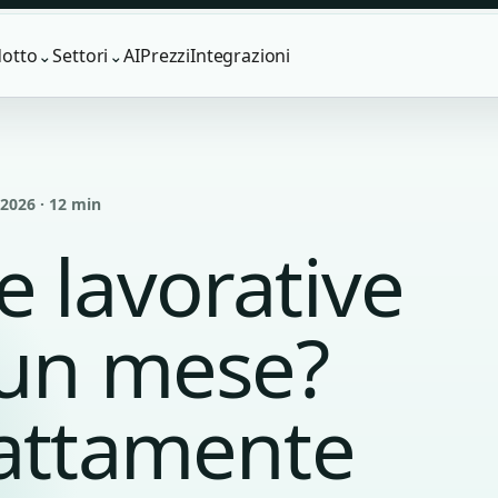
otto
Settori
AI
Prezzi
Integrazioni
⌄
⌄
2026 · 12 min
 lavorative
 un mese?
sattamente