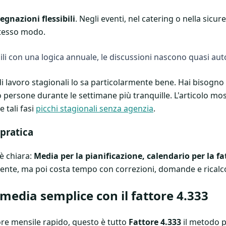
egnazioni flessibili
. Negli eventi, nel catering o nella sicur
stesso modo.
sili con una logica annuale, le discussioni nascono quasi a
 di lavoro stagionali lo sa particolarmente bene. Hai bisogn
o persone durante le settimane più tranquille. L'articolo m
 tali fasi
picchi stagionali senza agenzia
.
 pratica
 è chiara:
Media per la pianificazione, calendario per la f
iente, ma poi costa tempo con correzioni, domande e ricalco
 media semplice con il fattore 4.333
ore mensile rapido, questo è tutto
Fattore 4.333
il metodo p