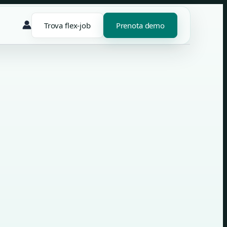
Trova flex-job
Prenota demo