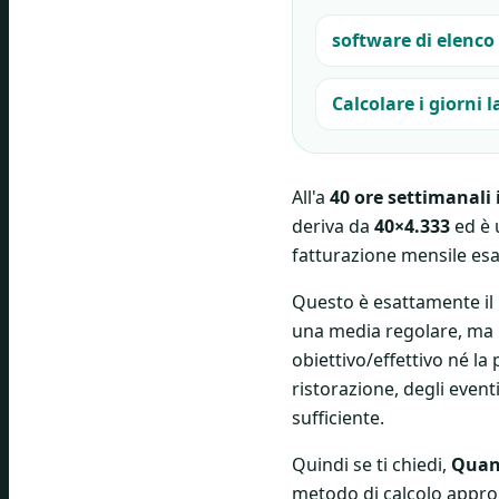
software di elenco
Calcolare i giorni 
All'a
40 ore settimanali 
deriva da
40×4.333
ed è 
fatturazione mensile esat
Questo è esattamente il l
una media regolare, ma il
obiettivo/effettivo né l
ristorazione, degli eventi
sufficiente.
Quindi se ti chiedi,
Quant
metodo di calcolo approp