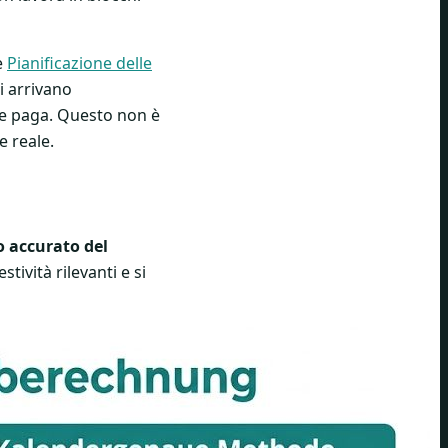
e
Pianificazione delle
i arrivano
te paga. Questo non è
e reale.
o accurato del
stività rilevanti e si