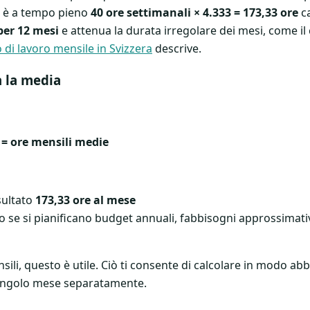
le è a tempo pieno
40 ore settimanali × 4.333 = 173,33 ore
ca
per 12 mesi
e attenua la durata irregolare dei mesi, come il
 di lavoro mensile in Svizzera
descrive.
a la media
 = ore mensili medie
sultato
173,33 ore al mese
o se si pianificano budget annuali, fabbisogni approssimativ
ili, questo è utile. Ciò ti consente di calcolare in modo ab
singolo mese separatamente.