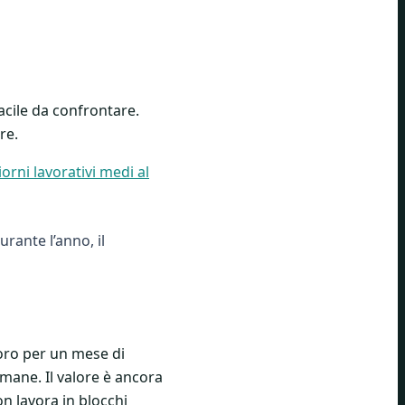
facile da confrontare.
re.
iorni lavorativi medi al
rante l’anno, il
voro per un mese di
mane. Il valore è ancora
on lavora in blocchi