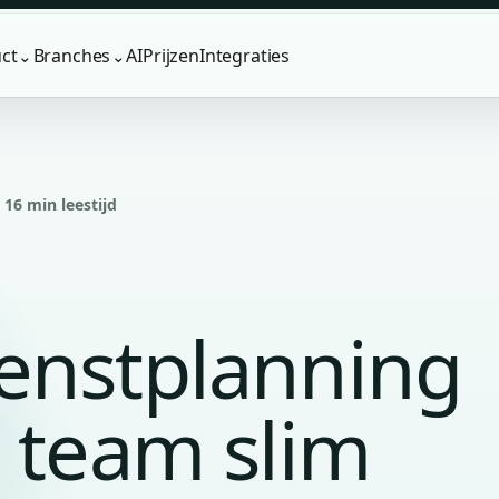
ct
Branches
AI
Prijzen
Integraties
⌄
⌄
 16 min leestijd
enstplanning
 team slim