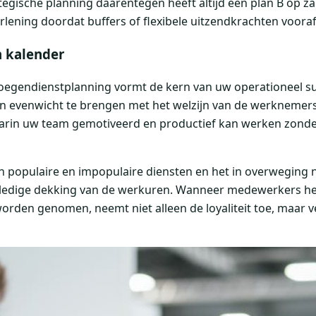
tegische planning daarentegen heeft altijd een plan B op z
erlening doordat buffers of flexibele uitzendkrachten voor
n kalender
egendienstplanning vormt de kern van uw operationeel su
 in evenwicht te brengen met het welzijn van de werknemers.
arin uw team gemotiveerd en productief kan werken zonde
van populaire en impopulaire diensten en het in overweging
volledige dekking van de werkuren. Wanneer medewerkers h
orden genomen, neemt niet alleen de loyaliteit toe, maar v