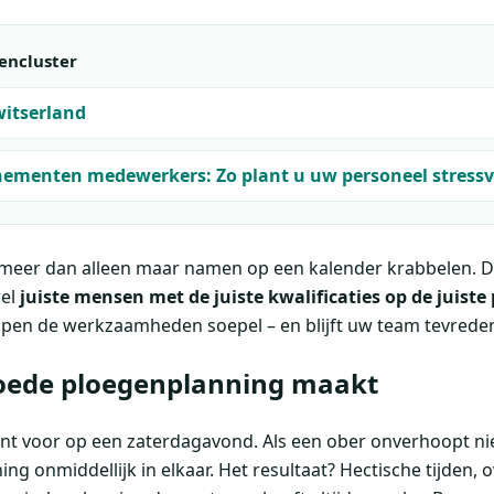
encluster
witserland
nementen medewerkers: Zo plant u uw personeel stressv
 meer dan alleen maar namen op een kalender krabbelen. Da
wel
juiste mensen met de juiste kwalificaties op de juiste 
lopen de werkzaamheden soepel – en blijft uw team tevrede
oede ploegenplanning maakt
ant voor op een zaterdagavond. Als een ober onverhoopt nie
ing onmiddellijk in elkaar. Het resultaat? Hectische tijden, 