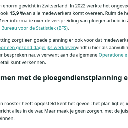
 enorm gewicht in Zwitserland. In 2022 werkte het ongev
n ook
15,9 %
van alle medewerkers komt overeen. Ruim de hel
eer informatie over de verspreiding van ploegenarbeid in Z
 Bureau voor de Statistiek (BFS)
.
tting zorgt een goede planning er ook voor dat medewerke
oor een gezond dagelijks werkleven
vindt u hier als aanvulli
hier bespreken nauw verwant aan de algemene
Operationele
detail kunt verkennen.
emen met de ploegendienstplanning e
 rooster heeft opgesteld kent het gevoel: het plan ligt er, ie
icht alles in de war. Maar maak je geen zorgen, met de juis
winnen.