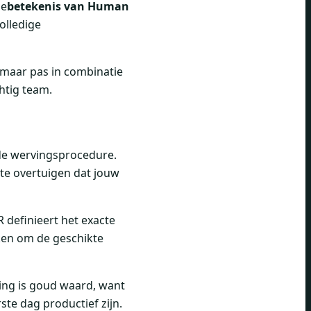
De
betekenis van Human
volledige
k, maar pas in combinatie
htig team.
 de wervingsprocedure.
 te overtuigen dat jouw
R definieert het exacte
kken om de geschikte
ing is goud waard, want
te dag productief zijn.