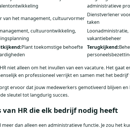
alentontwikkeling
administratieve pr
Dienstverlener voo
r van het management, cultuurvormer
taken
management, cultuurontwikkeling,
Loonadministratie, 
ingsplanning
vakantiebeheer
tkijkend:
Plant toekomstige behoefte
Terugkijkend:
Behe
aardigheden
personeelsbezettin
ij HR niet alleen om het invullen van een vacature. Het gaat
enselijk en professioneel verrijkt en samen met het bedrijf 
gt ervoor dat jouw medewerkers gemotiveerd blijven en h
de sleutel tot langdurig succes.
 van HR die elk bedrijf nodig heeft
 meer dan alleen een administratieve functie. Je zou het 