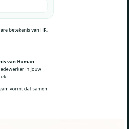
are betekenis van HR,
nis van Human
 medewerker in jouw
rek.
n team vormt dat samen