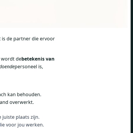
 is de partner die ervoor
r wordt de
betekenis van
ldoende
personeel is,
lach kan behouden.
mand overwerkt.
uiste plaats zijn.
die voor jou werken.