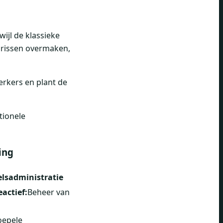
wijl de klassieke
larissen overmaken,
erkers en plant de
tionele
ing
elsadministratie
eactief:
Beheer van
oepele