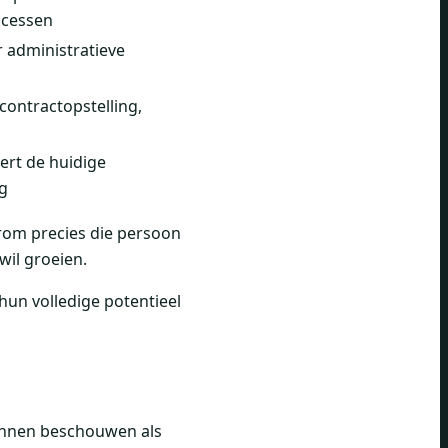
ocessen
r administratieve
contractopstelling,
ert de huidige
g
 erom precies die persoon
wil groeien.
un volledige potentieel
kunnen beschouwen als