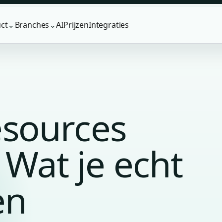
ct
Branches
AI
Prijzen
Integraties
⌄
⌄
sources
 Wat je echt
en