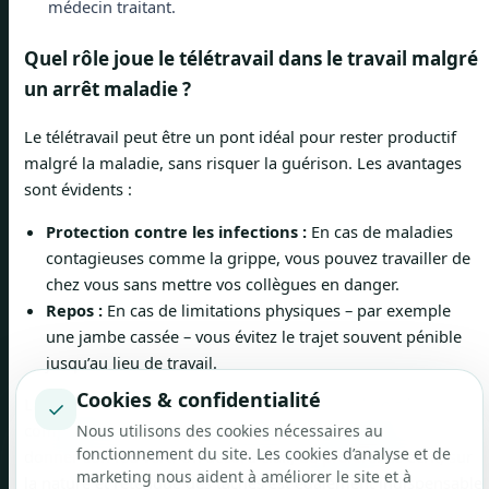
médecin traitant.
Quel rôle joue le télétravail dans le travail malgré
un arrêt maladie ?
Le télétravail peut être un pont idéal pour rester productif
malgré la maladie, sans risquer la guérison. Les avantages
sont évidents :
Protection contre les infections :
En cas de maladies
contagieuses comme la grippe, vous pouvez travailler de
chez vous sans mettre vos collègues en danger.
Repos :
En cas de limitations physiques – par exemple
une jambe cassée – vous évitez le trajet souvent pénible
jusqu’au lieu de travail.
Cookies & confidentialité
La condition de base reste la même : le travail doit être
✓
compatible avec votre état de santé et votre médecin doit
Nous utilisons des cookies nécessaires au
fonctionnement du site. Les cookies d’analyse et de
donner son feu vert. Un accord clair, de préférence écrit, sur
marketing nous aident à améliorer le site et à
la nature et l’étendue des tâches est également indispensable