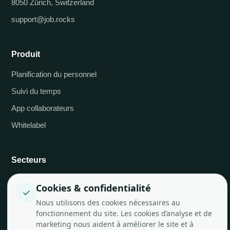
8050 Zürich, Switzerland
support@job.rocks
Produit
Planification du personnel
Suivi du temps
App collaborateurs
Whitelabel
Secteurs
Promotions
Cookies & confidentialité
✓
Hôtels et restauration
Nous utilisons des cookies nécessaires au
fonctionnement du site. Les cookies d’analyse et de
Santé
marketing nous aident à améliorer le site et à