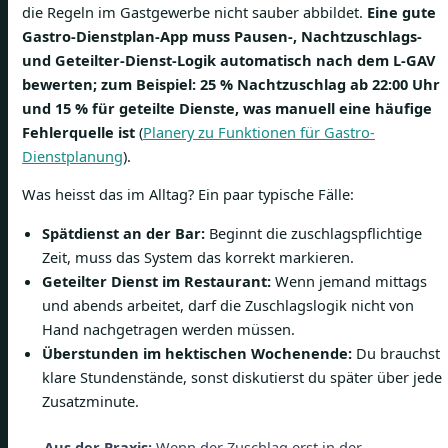
die Regeln im Gastgewerbe nicht sauber abbildet.
Eine gute
Gastro-Dienstplan-App muss Pausen-, Nachtzuschlags-
und Geteilter-Dienst-Logik automatisch nach dem L-GAV
bewerten; zum Beispiel: 25 % Nachtzuschlag ab 22:00 Uhr
und 15 % für geteilte Dienste, was manuell eine häufige
Fehlerquelle ist
(
Planery zu Funktionen für Gastro-
Dienstplanung
).
Was heisst das im Alltag? Ein paar typische Fälle:
Spätdienst an der Bar:
Beginnt die zuschlagspflichtige
Zeit, muss das System das korrekt markieren.
Geteilter Dienst im Restaurant:
Wenn jemand mittags
und abends arbeitet, darf die Zuschlagslogik nicht von
Hand nachgetragen werden müssen.
Überstunden im hektischen Wochenende:
Du brauchst
klare Stundenstände, sonst diskutierst du später über jede
Zusatzminute.
Aus der Praxis:
Wenn der Zuschlag erst in der