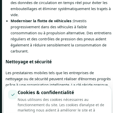
des données de circulation en temps réel pour éviter les
embouteillages et éliminer systématiquement les trajets à
vide.
Moderniser la flotte de véhicules :
Investis
progressivement dans des véhicules à faible
consommation ou à propulsion alternative. Des entretiens
réguliers et des contrôles de pression des pneus aident
également à réduire sensiblement la consommation de
carburant.
Nettoyage et sécurité
Les prestataires mobiles tels que les entreprises de
nettoyage ou de sécurité peuvent réaliser d’énormes progrès
grâce à une organisation intelligente. La clé réside presque
toujours dans la coordination intelligente des équipes sur
Cookies & confidentialité
✓
place.
Nous utilisons des cookies nécessaires au
fonctionnement du site. Les cookies d’analyse et de
Que de telles approches sectorielles mènent au succès est
marketing nous aident à améliorer le site et à
également démontré par le classement ‹World’s Most