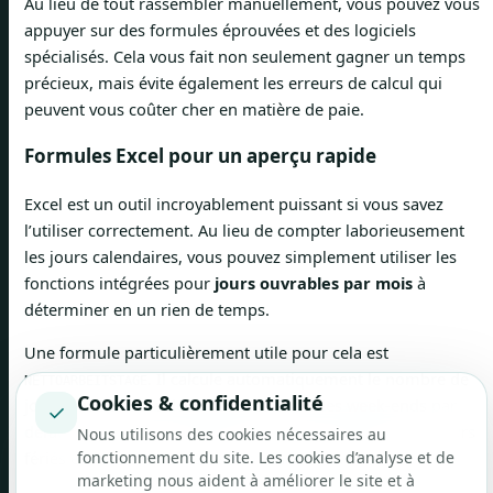
Au lieu de tout rassembler manuellement, vous pouvez vous
appuyer sur des formules éprouvées et des logiciels
spécialisés. Cela vous fait non seulement gagner un temps
précieux, mais évite également les erreurs de calcul qui
peuvent vous coûter cher en matière de paie.
Formules Excel pour un aperçu rapide
Excel est un outil incroyablement puissant si vous savez
l’utiliser correctement. Au lieu de compter laborieusement
les jours calendaires, vous pouvez simplement utiliser les
fonctions intégrées pour
jours ouvrables par mois
à
déterminer en un rien de temps.
Une formule particulièrement utile pour cela est
. Il calcule automatiquement le nombre de
NETTOARBEITSTAGE
Cookies & confidentialité
jours ouvrés entre deux dates et exclut les week-ends par
✓
défaut. Vous pouvez même créer une liste distincte de jours
Nous utilisons des cookies nécessaires au
fonctionnement du site. Les cookies d’analyse et de
fériés et les inclure directement dans la formule.
marketing nous aident à améliorer le site et à