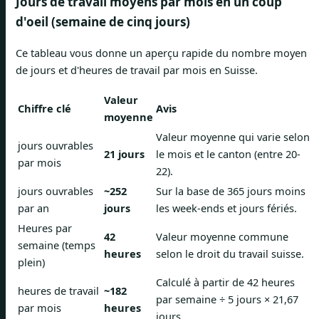
Jours de travail moyens par mois en un coup
d'oeil (semaine de cinq jours)
Ce tableau vous donne un aperçu rapide du nombre moyen
de jours et d'heures de travail par mois en Suisse.
Valeur
Chiffre clé
Avis
moyenne
Valeur moyenne qui varie selon
jours ouvrables
21 jours
le mois et le canton (entre 20-
par mois
22).
jours ouvrables
~252
Sur la base de 365 jours moins
par an
jours
les week-ends et jours fériés.
Heures par
42
Valeur moyenne commune
semaine (temps
heures
selon le droit du travail suisse.
plein)
Calculé à partir de 42 heures
heures de travail
~182
par semaine ÷ 5 jours × 21,67
par mois
heures
jours.