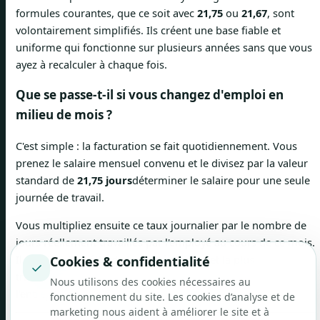
formules courantes, que ce soit avec
21,75
ou
21,67
, sont
volontairement simplifiés. Ils créent une base fiable et
uniforme qui fonctionne sur plusieurs années sans que vous
ayez à recalculer à chaque fois.
Que se passe-t-il si vous changez d'emploi en
milieu de mois ?
C'est simple : la facturation se fait quotidiennement. Vous
prenez le salaire mensuel convenu et le divisez par la valeur
standard de
21,75 jours
déterminer le salaire pour une seule
journée de travail.
Vous multipliez ensuite ce taux journalier par le nombre de
jours réellement travaillés par l'employé au cours de ce mois.
Il s'agit de la méthode la plus équitable et la plus
Cookies & confidentialité
✓
transparente pour les deux parties, que l'on crée ou quitte
Nous utilisons des cookies nécessaires au
l'entreprise.
fonctionnement du site. Les cookies d’analyse et de
marketing nous aident à améliorer le site et à