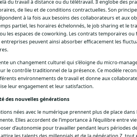
delà du travail à distance ou du télétravail. Il englobe des pr
horaires, de lieu et de conditions contractuelles. Son princip
répondent à la fois aux besoins des collaborateurs et aux obj
emps partiel, les horaires échelonnés, le job sharing et le tr
 ou les espaces de coworking. Les contrats temporaires ou 
entreprises peuvent ainsi absorber efficacement les fluctu
res.
ésente un changement culturel qui s’éloigne du micro-manage
sur le contrôle traditionnel de la présence. Ce modèle recon
fférents environnements de travail et donne aux collaborateu
rise leur engagement et leur satisfaction.
ité des nouvelles générations
tions nées avec le numérique prennent plus de place dans l
mente. Elles accordent de l’importance à l’équilibre entre vie
poser d’autonomie pour travailler pendant leurs périodes de
ttire les talents des millennials et de la génération Z, tout