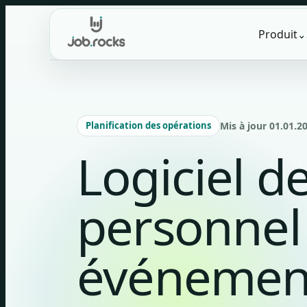
Skip
to
Produit
⌄
content
Planification des opérations
Mis à jour 01.01.2
Logiciel d
personnel
événement