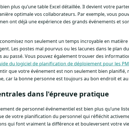
t bien plus qu’une table Excel détaillée. Il devient votre part
manière optimale vos collaborateurs. Par exemple, vous pou
rmen ont déjà une expérience des grands événements et son
économisez non seulement un temps incroyable en matière 
argent. Les postes mal pourvus ou les lacunes dans le plan d
 au passé. Vous pouvez également trouver des informations
ide du logiciel de planification de déploiement pour les PM
tir que votre événement est non seulement bien planifié, m
, car la bonne personne est toujours au bon endroit et 
entrales dans l'épreuve pratique
utement de personnel événementiel est bien plus qu’une li
que de votre planification du personnel qui réfléchit activem
ons qui font vraiment la différence et bouleversent votre vi