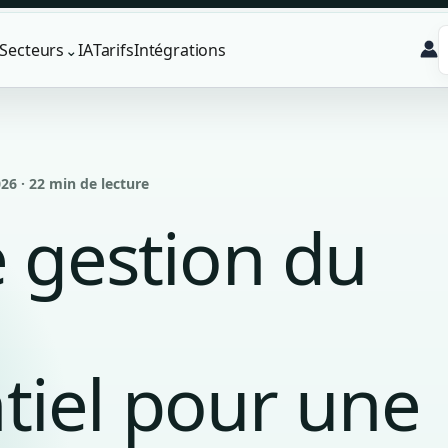
Secteurs
IA
Tarifs
Intégrations
⌄
026 · 22 min de lecture
e gestion du
iel pour une