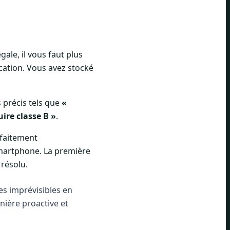
le, il vous faut plus
fication. Vous avez stocké
 précis tels que
«
ire classe B »
.
rfaitement
 smartphone. La première
 résolu.
es imprévisibles en
nière proactive et