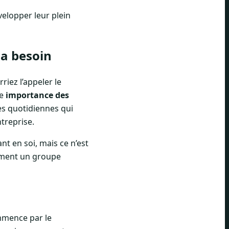
elopper leur plein
 a besoin
iez l’appeler le
Le
importance des
es quotidiennes qui
treprise.
t en soi, mais ce n’est
orment un groupe
mmence par le