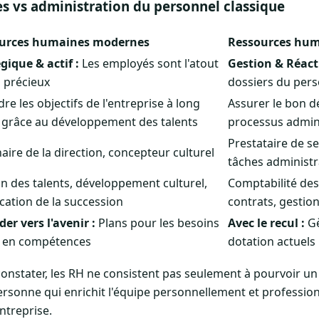
 vs administration du personnel classique
urces humaines modernes
Ressources hum
gique & actif :
Les employés sont l'atout
Gestion & Réacti
s précieux
dossiers du per
dre les objectifs de l'entreprise à long
Assurer le bon 
 grâce au développement des talents
processus admini
Prestataire de se
aire de la direction, concepteur culturel
tâches administr
n des talents, développement culturel,
Comptabilité des
ication de la succession
contrats, gestio
er vers l'avenir :
Plans pour les besoins
Avec le recul :
Gè
s en compétences
dotation actuels
stater, les RH ne consistent pas seulement à pourvoir un po
rsonne qui enrichit l'équipe personnellement et professio
ntreprise.