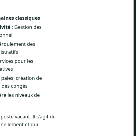
aines classiques
vité :
Gestion des
sonnel
déroulement des
stratifs
rvices pour les
atives
 paies, création de
n des congés
re les niveaux de
ste vacant. Il s'agit de
nnellement et qui