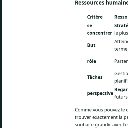
Ressources humaines
Critère
Resso
se
Straté
concentrer
le plu
Attein
But
terme
rôle
Parten
Gestio
Tâches
planif
Regard
perspective
futur
Comme vous pouvez le con
trouver exactement la pe
souhaite grandir avec l'e