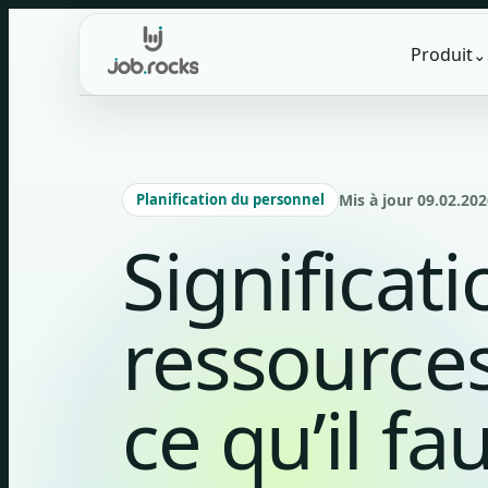
Skip
to
Produit
⌄
content
Planification du personnel
Mis à jour 09.02.202
Significat
ressource
ce qu’il f