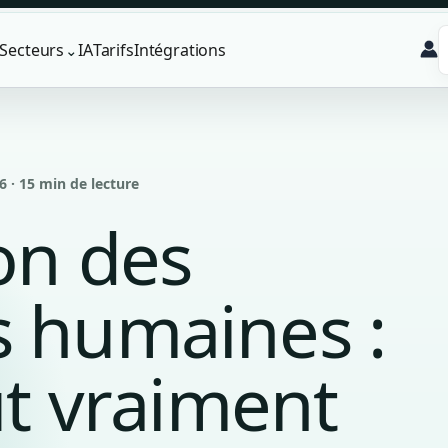
Secteurs
IA
Tarifs
Intégrations
⌄
6 · 15 min de lecture
ion des
s humaines :
aut vraiment