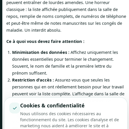
peuvent entraîner de lourdes amendes. Une horreur
classique : la liste affichée publiquement dans la salle de
repos, remplie de noms complets, de numéros de téléphone
et peut-être même de notes manuscrites sur les congés de
maladie. Un interdit absolu.
Ce à quoi vous devez faire attention :
Minimisation des données :
Affichez uniquement les
données essentielles pour terminer le changement.
Souvent, le nom de famille et la première lettre du
prénom suffisent.
Restriction d'accès :
Assurez-vous que seules les
personnes qui en ont réellement besoin pour leur travail
peuvent voir la liste complète. L'affichage dans la salle de
repos concerne presque toujours une question de
Cookies & confidentialité
✓
protection des données.
Nous utilisons des cookies nécessaires au
Transparence:
Votre équipe doit savoir quelles données
fonctionnement du site. Les cookies d’analyse et de
vous utilisez pour la planification et où elles sont
marketing nous aident à améliorer le site et à
stockées.