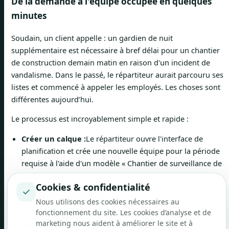
De la demande à l'équipe occupée en quelques
minutes
Soudain, un client appelle : un gardien de nuit
supplémentaire est nécessaire à bref délai pour un chantier
de construction demain matin en raison d'un incident de
vandalisme. Dans le passé, le répartiteur aurait parcouru ses
listes et commencé à appeler les employés. Les choses sont
différentes aujourd’hui.
Le processus est incroyablement simple et rapide :
Créer un calque :
Le répartiteur ouvre l'interface de
planification et crée une nouvelle équipe pour la période
requise à l'aide d'un modèle « Chantier de surveillance de
nuit ».
Cookies & confidentialité
Filtrer les qualifications :
Il ajoute la qualification requise
✓
« Spécialiste de la sécurité avec certificat X ». Le système
Nous utilisons des cookies nécessaires au
lui montre immédiatement combien de personnes de son
fonctionnement du site. Les cookies d’analyse et de
marketing nous aident à améliorer le site et à
pool satisfont à cette exigence.