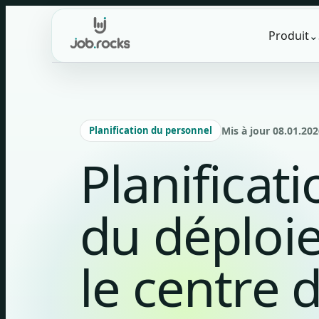
Skip
to
Produit
⌄
content
Planification du personnel
Mis à jour 08.01.202
Planificati
du déploi
le centre 