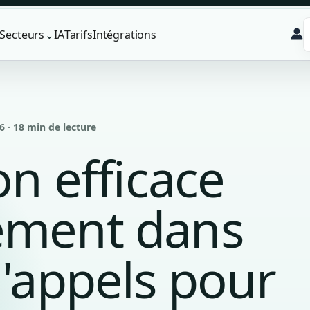
Secteurs
IA
Tarifs
Intégrations
⌄
6 · 18 min de lecture
on efficace
ement dans
d'appels pour