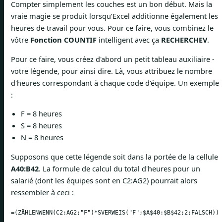
Compter simplement les couches est un bon début. Mais la
vraie magie se produit lorsqu’Excel additionne également les
heures de travail pour vous. Pour ce faire, vous combinez le
vôtre
Fonction COUNTIF
intelligent avec ça
RECHERCHEV
.
Pour ce faire, vous créez d'abord un petit tableau auxiliaire -
votre légende, pour ainsi dire. Là, vous attribuez le nombre
d'heures correspondant à chaque code d'équipe. Un exemple
:
F = 8 heures
S = 8 heures
N = 8 heures
Supposons que cette légende soit dans la portée de la cellule
A40:B42
. La formule de calcul du total d'heures pour un
salarié (dont les équipes sont en C2:AG2) pourrait alors
ressembler à ceci :
=(ZÄHLENWENN(C2:AG2;"F")*SVERWEIS("F";$A$40:$B$42;2;FALSCH))