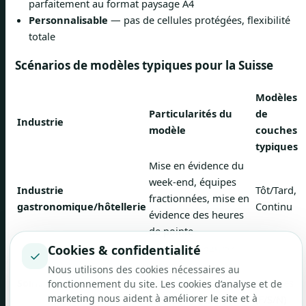
parfaitement au format paysage A4
Personnalisable
— pas de cellules protégées, flexibilité
totale
Scénarios de modèles typiques pour la Suisse
Modèles
Particularités du
de
Industrie
modèle
couches
typiques
Mise en évidence du
week-end, équipes
Industrie
Tôt/Tard,
fractionnées, mise en
gastronomique/hôtellerie
Continu
évidence des heures
de pointe
Cookies & confidentialité
Couverture 24h/24 et
✓
7j/7, rotation des
3
Nous utilisons des cookies nécessaires au
Soins de santé
équipes de nuit,
couches
fonctionnement du site. Les cookies d’analyse et de
marketing nous aident à améliorer le site et à
alertes en cas de
(F/S/N)