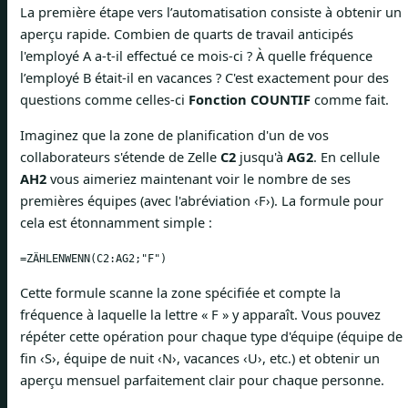
La première étape vers l’automatisation consiste à obtenir un
aperçu rapide. Combien de quarts de travail anticipés
l'employé A a-t-il effectué ce mois-ci ? À quelle fréquence
l’employé B était-il en vacances ? C'est exactement pour des
questions comme celles-ci
Fonction COUNTIF
comme fait.
Imaginez que la zone de planification d'un de vos
collaborateurs s'étende de Zelle
C2
jusqu'à
AG2
. En cellule
AH2
vous aimeriez maintenant voir le nombre de ses
premières équipes (avec l'abréviation ‹F›). La formule pour
cela est étonnamment simple :
=ZÄHLENWENN(C2:AG2;"F")
Cette formule scanne la zone spécifiée et compte la
fréquence à laquelle la lettre « F » y apparaît. Vous pouvez
répéter cette opération pour chaque type d'équipe (équipe de
fin ‹S›, équipe de nuit ‹N›, vacances ‹U›, etc.) et obtenir un
aperçu mensuel parfaitement clair pour chaque personne.